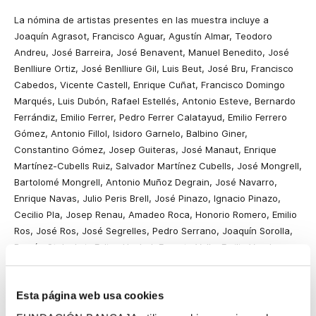
La nómina de artistas presentes en las muestra incluye a
Joaquín Agrasot, Francisco Aguar, Agustín Almar, Teodoro
Andreu, José Barreira, José Benavent, Manuel Benedito, José
Benlliure Ortiz, José Benlliure Gil, Luis Beut, José Bru, Francisco
Cabedos, Vicente Castell, Enrique Cuñat, Francisco Domingo
Marqués, Luis Dubón, Rafael Estellés, Antonio Esteve, Bernardo
Ferrándiz, Emilio Ferrer, Pedro Ferrer Calatayud, Emilio Ferrero
Gómez, Antonio Fillol, Isidoro Garnelo, Balbino Giner,
Constantino Gómez, Josep Guiteras, José Manaut, Enrique
Martínez-Cubells Ruiz, Salvador Martínez Cubells, José Mongrell,
Bartolomé Mongrell, Antonio Muñoz Degrain, José Navarro,
Enrique Navas, Julio Peris Brell, José Pinazo, Ignacio Pinazo,
Cecilio Pla, Josep Renau, Amadeo Roca, Honorio Romero, Emilio
Ros, José Ros, José Segrelles, Pedro Serrano, Joaquín Sorolla,
Ramón Stolz, Luis Felipe Usabal, Ernesto Valls, Emilio Varela y
Julio Vila Prades.
El recorrido expositivo aborda temas como el costumbrismo rural
Esta página web usa cookies
con escenas de labradores y huertanos; la modernidad de la