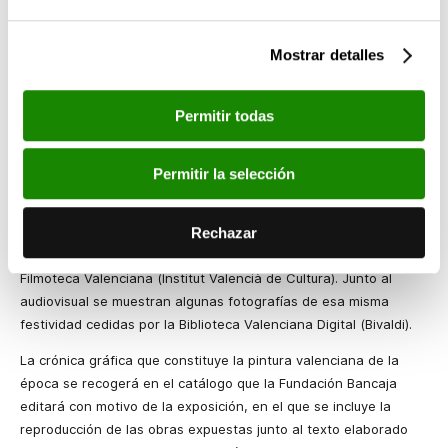
valenciana, así como la figura del campesino como sujeto
depositario de una identidad en vía de disolución ante el avance
Mostrar detalles
uniformador de la sociedad moderna.
La exposición presenta obras maestras de artistas como
Permitir todas
Bernardo Ferrándiz, Muñoz Degrain, Ignacio Pinazo, José
Benlliure, Joaquín Sorolla, Cecilio Pla, José Mongrell, Vila
Prades, José Pinazo Martínez, Emilio Ferrer y Estellés Bartual,
Permitir la selección
entre otros.
Rechazar
La muestra incluye también un audiovisual con imágenes de la
Batalla de las Flores de 1905, procedentes de los fondos de la
Filmoteca Valenciana (Institut Valencià de Cultura). Junto al
audiovisual se muestran algunas fotografías de esa misma
festividad cedidas por la Biblioteca Valenciana Digital (Bivaldi).
La crónica gráfica que constituye la pintura valenciana de la
época se recogerá en el catálogo que la Fundación Bancaja
editará con motivo de la exposición, en el que se incluye la
reproducción de las obras expuestas junto al texto elaborado