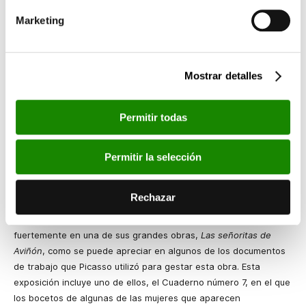
grabados de la Suite 347, como por ejemplo
El entierro del
Marketing
Conde de Orgaz, según Picasso
(1968), que se puede ver en
esta exposición.
Mostrar detalles
El Museo del Trocadero y el arte primitivo
El primer contacto de Picasso con el arte primitivo fue de la
Permitir todas
mano del más próximo a su origen español, el arte ibero, con
una exposición en el Louvre en 1906 que mostraba piezas de los
yacimientos de Osuna (Sevilla) y el Cerro de los Santos
Permitir la selección
(Albacete). Junto al arte ibero, Picasso bebió también del arte
africano, con el que entró en contacto a través de su amigo y
Rechazar
artista André Derain y en el que profundizó en sus visitas al
Museo de Etrnología de Trocadero. Esta tendencia influyó
fuertemente en una de sus grandes obras,
Las señoritas de
Aviñón
, como se puede apreciar en algunos de los documentos
de trabajo que Picasso utilizó para gestar esta obra. Esta
exposición incluye uno de ellos, el Cuaderno número 7, en el que
los bocetos de algunas de las mujeres que aparecen