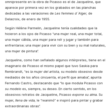
omnipresente en la obra de Picasso es el de Jacqueline, que
aparece por primera vez en los grabados en las planchas
dedicadas a las variaciones de
Les femmes d´Alger,
de
Delacroix, de enero de 1955.
Según Hélène Parmelin, Jacqueline tenía cualidades que la
hicieron a los ojos de Picasso “una mujer real, una mujer total,
una mujer cálida, una mujer para reír y jugar y también para
enfrentarse; una mujer para vivir con su bien y su mal naturales,
una mujer de pintura”.
Jacqueline, como han señalado algunos intérpretes, tiene en el
imaginario de Picasso el mismo papel que tuvo Saskia para
Rembrandt, “es
la mujer del artista,
su modelo obsesivo desde
mediados de los años cincuenta, el perfil que amaba”, apunta
Fernando Castro, destacando que “lo que modula Picasso con
su modelo
es, siempre, su deseo. En cierto sentido, en los
obsesivos retratos de Jacqueline, Picasso
expone su alma.
Su
mujer,
llena de vida,
le “reanimó” e inspiró para pintar y grabar
extraordinarias obras”.