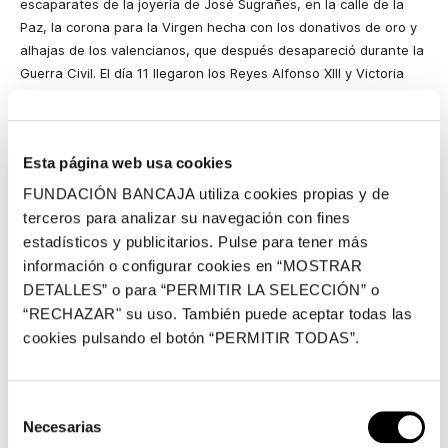
escaparates de la joyería de José Sugrañes, en la calle de la
Paz, la corona para la Virgen hecha con los donativos de oro y
alhajas de los valencianos, que después desapareció durante la
Guerra Civil. El día 11 llegaron los Reyes Alfonso XIII y Victoria
Eugenia, que acudieron a la Catedral e inauguraron la Feria
Muestrario. El día 12, la imagen de la Virgen fue trasladada, en
procesión, desde su Capilla a la Catedral, con su manto
Esta página web usa cookies
bordado en oro, a la espera de ser coronada. Al día siguiente se
verificó el acto de la Coronación. Realizada la misa pontifical,
FUNDACIÓN BANCAJA utiliza cookies propias y de
comenzó la procesión para llevar la Virgen a la subida del
terceros para analizar su navegación con fines
puente del Real, elegido por ser un lugar amplio donde
estadísticos y publicitarios. Pulse para tener más
congregar a la multitud, donde el arzobispo Reig coronó a la
información o configurar cookies en “MOSTRAR
Virgen. Las fiestas de la Coronación se extendieron hasta el día
DETALLES” o para “PERMITIR LA SELECCIÓN” o
20.
“RECHAZAR" su uso. También puede aceptar todas las
cookies pulsando el botón “PERMITIR TODAS”.
Veinte años después, en mayo de 1941, se celebró una segunda
coronación a la imagen de la Virgen de los Desamparados en un
histórico acto en la plaza de la Virgen ante un tapiz de Enrique
Selección
Ginesta que representaba la escena de la coronación de la
Necesarias
de
Virgen por la Santísima Trinidad, rodeada con motivos