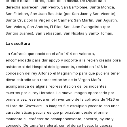
orfebre Rafael Torres, autor de la misma. De izquierda a
derecha aparecen: San Pedro, San Bartolomé, Santa Mónica,
San Esteban, San Juan Bautista (por San Juan y San Vicente),
Santa Cruz con la Virgen del Carmen; San Martín, San Agustín,
San Valero, San Andrés, El Pilar, San Juan Evangelista (por
Santos Juanes), San Sebastián, San Nicolás y Santo Tomás.
La escultura
La Cofradía que nació en el año 1414 en Valencia,
encomendada para dar apoyo y soporte a la recién creada obra
asistencial del Hospital dels Ignocents, recibió en 1416 la
concesión del rey Alfonso el Magnánimo para que pudiera tener
dicha cofradía una representación de la Virgen María
acompañada de alguna representación de los inocentes
muertos por el rey Herodes. La nueva imagen aparecería por
primera vez reseñada en el inventario de la cofradía de 1426 en
el libro de
Claveriats
. La imagen fue esculpida yacente con unas
características peculiares que priorizaban desde el primer
momento su carácter de acompañamiento, socorro, ayuda y
consuelo. De tamaño natural, con el dorso hueco, la cabeza