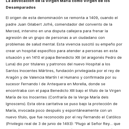
La advocación de la Virgen María como Virgen de los
Desamparados
El origen de esta denominación se remonta a 1409, cuando el
padre Juan Gilabert Jofré, comendador del convento de la
Merced, intervino en una disputa callejera para frenar la
agresión de un grupo de personas a un ciudadano con
problemas de salud mental. Esta vivencia suscitó su empeño por
crear un hospital específico para atender a personas en esta
situación y en 1410 el papa Benedicto XIII (el aragonés Pedro de
Luna) dio por titulares y patronos del nuevo Hospital a los
Santos Inocentes Mártires, fundación privilegiada por el rey de
Aragón y de Valencia Martín I el Humano y confirmada por su
sucesor Fernando I de Antequera en Morella, donde se
encontraba con el papa Benedicto XIII bajo el título de la Virgen
María de los Inocentes (Confraría de la Verge María dels
Ignoscens). Esta obra caritativa se puso bajo la protección de
María, invocada poco después y espontáneamente con un
nuevo título, que fue reconocido por el rey Fernando el Católico
(Privilegio real de 3 de junio de 1493): “Plugo al Señor Rey… que