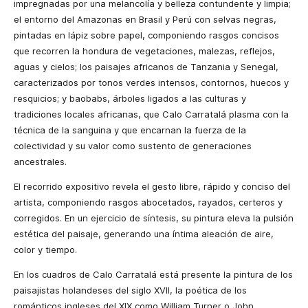
impregnadas por una melancolía y belleza contundente y limpia;
el entorno del Amazonas en Brasil y Perú con selvas negras,
pintadas en lápiz sobre papel, componiendo rasgos concisos
que recorren la hondura de vegetaciones, malezas, reflejos,
aguas y cielos; los paisajes africanos de Tanzania y Senegal,
caracterizados por tonos verdes intensos, contornos, huecos y
resquicios; y baobabs, árboles ligados a las culturas y
tradiciones locales africanas, que Calo Carratalá plasma con la
técnica de la sanguina y que encarnan la fuerza de la
colectividad y su valor como sustento de generaciones
ancestrales.
El recorrido expositivo revela el gesto libre, rápido y conciso del
artista, componiendo rasgos abocetados, rayados, certeros y
corregidos. En un ejercicio de síntesis, su pintura eleva la pulsión
estética del paisaje, generando una íntima aleación de aire,
color y tiempo.
En los cuadros de Calo Carratalá está presente la pintura de los
paisajistas holandeses del siglo XVII, la poética de los
románticos ingleses del XIX como William Turner o John