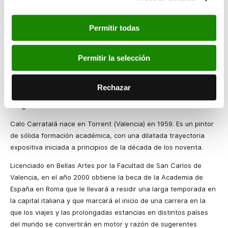
geografía y atmósfera de esos territorios sobre los que imprime
además una carga emocional.
Permitir todas
En palabras de Calo Carratalá: “para mí los viajes tienen algo de
espiritual. Me paso el día yo solo, pintando, paso mucho tiempo
Permitir la selección
pensando en mis cosas, viajando, observando; tienen algo de
viaje introspectivo, de estar solo con uno mismo y de recuperar
el tiempo, la experiencia de mirar y sentir”
Rechazar
Biografía
Calo Carratalá nace en Torrent (Valencia) en 1959. Es un pintor
de sólida formación académica, con una dilatada trayectoria
expositiva iniciada a principios de la década de los noventa.
Licenciado en Bellas Artes por la Facultad de San Carlos de
Valencia, en el año 2000 obtiene la beca de la Academia de
España en Roma que le llevará a residir una larga temporada en
la capital italiana y que marcará el inicio de una carrera en la
que los viajes y las prolongadas estancias en distintos países
del mundo se convertirán en motor y razón de sugerentes