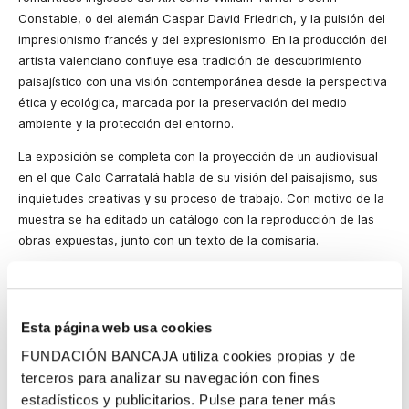
Constable, o del alemán Caspar David Friedrich, y la pulsión del
impresionismo francés y del expresionismo. En la producción del
artista valenciano confluye esa tradición de descubrimiento
paisajístico con una visión contemporánea desde la perspectiva
ética y ecológica, marcada por la preservación del medio
ambiente y la protección del entorno.
La exposición se completa con la proyección de un audiovisual
en el que Calo Carratalá habla de su visión del paisajismo, sus
inquietudes creativas y su proceso de trabajo. Con motivo de la
muestra se ha editado un catálogo con la reproducción de las
obras expuestas, junto con un texto de la comisaria.
La exposición puede visitarse en la sede de la Fundación
Bancaja en Valencia (Plaza Tetuán, 23) del 10 de abril al 7 de
junio de 2026.
Esta página web usa cookies
MÁS INFORMACIÓN
FUNDACIÓN BANCAJA utiliza cookies propias y de
terceros para analizar su navegación con fines
El tránsito del viaje a la obra
estadísticos y publicitarios. Pulse para tener más