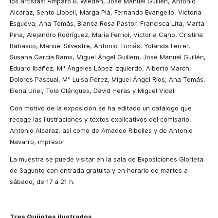
los artistas: Amparo B. Wieden, José Manuel Guillén, Antonio
Alcaraz, Sento Llobell, Marga Plá, Fernando Evangelio, Victoria
Esgueva, Ana Tomás, Blanca Rosa Pastor, Francisca Lita, Marta
Pina, Alejandro Rodríguez, María Ferriol, Victoria Cano, Cristina
Rabasco, Manuel Silvestre, Antonio Tomás, Yolanda Ferrer,
Susana García Rams, Miguel Ángel Guillem, José Manuel Guillén,
Eduard Ibáñez, Mª Ángeles López Izquierdo, Alberto March,
Dolores Pascual, Mª Luisa Pérez, Miguel Ángel Ríos, Ana Tomás,
Elena Uriel, Tola Clérigues, David Heras y Miguel Vidal.
Con motivo de la exposición se ha editado un catálogo que
recoge las ilustraciones y textos explicativos del comisario,
Antonio Alcaraz, así como de Amadeo Ribelles y de Antonio
Navarro, impresor.
La muestra se puede visitar en la sala de Exposiciones Glorieta
de Sagunto con entrada gratuita y en horario de martes a
sábado, de 17 a 21 h.
Tres Quijotes ilustrados