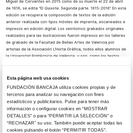
Miguel de Cervantes en 2015 como de su muerte el 22 de abril
de 1616, se edita “El Quixote. Segunda parte. 1615-2016”. En esta
edición se recupera la composición de textos de la edición
anterior realizada con tipos móviles de imprenta, escaneados e
impresos en edición digital. Los veinticinco grabados originales
realizados para las ilustraciones fueron impresos en los talleres
de grabado de la Facultad de Bellas Artes de Valencia por
artistas de la Asociación L’Horta Gràfica, todos ellos alumnos de
la Universitat Politècnica de València, y son, como los textos,
reproducidos con impresión digital en los talleres de Navarro
Impresores en Sagunto, donde también han cosido
manualmente el libro que se presenta en una caja de cartón con
Esta página web usa cookies
título impreso con tipografía. Esta edición, aunque muy reciente,
FUNDACIÓN BANCAJA utiliza cookies propias y de
se ha presentado en la Feria Internacional Arts Libris realizada
terceros para analizar su navegación con fines
en abril de 2016 en Arts Santa Mónica en Barcelona, donde ha
estadísticos y publicitarios. Pulse para tener más
sido adquirida por la Biblioteca de Catalunya.
información o configurar cookies en “MOSTRAR
DETALLES” o para “PERMITIR LA SELECCIÓN” o
“RECHAZAR" su uso. También puede aceptar todas las
El libro ilustrado
cookies pulsando el botón “PERMITIR TODAS”.