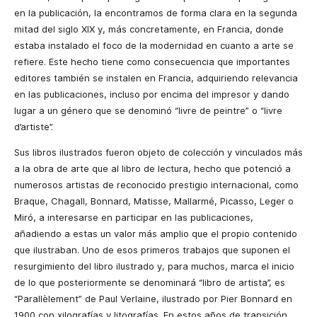
en la publicación, la encontramos de forma clara en la segunda
mitad del siglo XIX y, más concretamente, en Francia, donde
estaba instalado el foco de la modernidad en cuanto a arte se
refiere. Este hecho tiene como consecuencia que importantes
editores también se instalen en Francia, adquiriendo relevancia
en las publicaciones, incluso por encima del impresor y dando
lugar a un género que se denominó “livre de peintre” o “livre
d’artiste”.
Sus libros ilustrados fueron objeto de colección y vinculados más
a la obra de arte que al libro de lectura, hecho que potenció a
numerosos artistas de reconocido prestigio internacional, como
Braque, Chagall, Bonnard, Matisse, Mallarmé, Picasso, Leger o
Miró, a interesarse en participar en las publicaciones,
añadiendo a estas un valor más amplio que el propio contenido
que ilustraban. Uno de esos primeros trabajos que suponen el
resurgimiento del libro ilustrado y, para muchos, marca el inicio
de lo que posteriormente se denominará “libro de artista”, es
“Parallèlement” de Paul Verlaine, ilustrado por Pier Bonnard en
1900 con xilografías y litografías. En estos años de transición