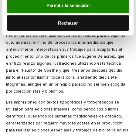
principio, hizo necesaria la colaboración de técnicos impresores
Permitir la selección
formados para preparar las piedras e imprimirlas.
La rápida evolución de la litografía permitió a los propios
Rechazar
artistas apropiarse del procedimiento, ya que, en la práctica, las
herramientas son las mismas que las utilizadas para dibujar, lo
que, además, eliminó del proceso los intermediarios que
anteriormente interpretaban sus trabajos para adaptarlos al
procedimiento. Uno de los primeros fue Eugène Delacroix, que
en 1825 realizó algunas ilustraciones utilizando esta técnica
para el “Fausto” de Goethe y que, tres años después decidió
junto al escritor ilustrar toda la obra, añadiendo diecisiete
litografías, aunque en un principio pareció no ser bien acogida
por coleccionistas y bibliófilos.
Las impresiones con textos tipográficos y fotograbados se
utilizaron para ediciones masivas, como periódicos o libros
científicos, quedando los sistemas tradicionales de grabado,
caracterizados por requerir mayores costes en la producción,
para realizar ediciones especiales y trabajos de bibliofilia en los