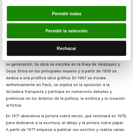
A partir de 1956 Saura inicia sus grandes series,
Damas
,
Desnudos
,
Autorretratos
,
Sudarios
,
Crucifixiones
, que pinta
Permitir todas
tanto sobre lienzo como sobre papel. En 1957 funda en Madrid
el grupo
El Paso
, que dirigirá hasta su disolución en 1960.
Conoce a Michel Tapié y realiza su primera exposición individual
Permitir la selección
en la galería de Rodolphe Stadler, en París, donde expondrá de
forma constante a lo largo de toda su vida. Limita entonces su
Rechazar
paleta a los negros, grises y marrones. Se afirma en un estilo
propio e independiente de los movimientos y las tendencias de
su generación. Su obra se inscribe en la línea de Velázquez y
Goya. Entra en los principales museos y a partir de 1959 se
dedica a una prolífica obra gráfica. En 1967 se instala
definitivamente en París, se implica en la oposición a la
dictadura franquista y participa en numerosos debates y
polémicas en los ámbitos de la política, la estética y la creación
artística.
En 1971 abandona la pintura sobre lienzo, que retomará en 1979,
para dedicarse a la escritura, el dibujo y la pintura sobre papel.
A partir de 1977 empieza a publicar sus escritos y realiza varias