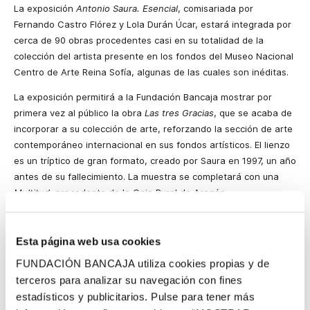
La exposición
Antonio Saura. Esencial
, comisariada por
Fernando Castro Flórez y Lola Durán Úcar, estará integrada por
cerca de 90 obras procedentes casi en su totalidad de la
colección del artista presente en los fondos del Museo Nacional
Centro de Arte Reina Sofía, algunas de las cuales son inéditas.
La exposición permitirá a la Fundación Bancaja mostrar por
primera vez al público la obra
Las tres Gracias
, que se acaba de
incorporar a su colección de arte, reforzando la sección de arte
contemporáneo internacional en sus fondos artísticos. El lienzo
es un tríptico de gran formato, creado por Saura en 1997, un año
antes de su fallecimiento. La muestra se completará con una
Multitud
, procedente de la Caja Rural de Aragón.
Antonio Saura. Esencial
propondrá al visitante una narración por
la trayectoria de Saura, en la que su producción artística se
Esta página web usa cookies
mostrará relacionada con sus textos. La exposición, que incluirá
FUNDACIÓN BANCAJA utiliza cookies propias y de
tanto su obra pictórica como sus dibujos y obra gráfica, ofrecerá
terceros para analizar su navegación con fines
un recorrido por el lenguaje y los temas icónicos de Saura como
estadísticos y publicitarios. Pulse para tener más
‘Damas’, ‘Desnudos’, ‘Crucifixiones’, ‘Multitudes’, ‘Cabezas’ y