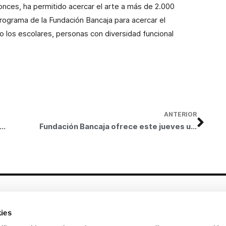
onces, ha permitido acercar el arte a más de 2.000
programa de la Fundación Bancaja para acercar el
mo los escolares, personas con diversidad funcional
ANTERIOR
ción Bancaja ofrece este viernes una sesión de cuentos para bebés
Fundación Bancaja ofrece este jueves un espectáculo gratuito de títeres y música
Otros enlaces
ies
CrediMonte ↗
Alquiler de espacios