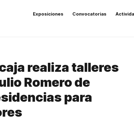
Exposiciones
Convocatorias
Activid
aja realiza talleres
Julio Romero de
esidencias para
ores