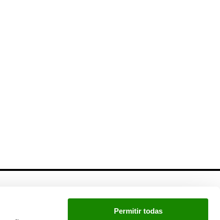
Newsletter
Permitir todas
Si quieres estar a la última, inscríbete a nuestra