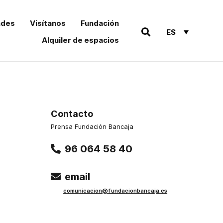
ades
Visítanos
Fundación
ES
Alquiler de espacios
Contacto
Prensa Fundación Bancaja
96 064 58 40
email
comu
nicacion@funda
cionbancaja.es