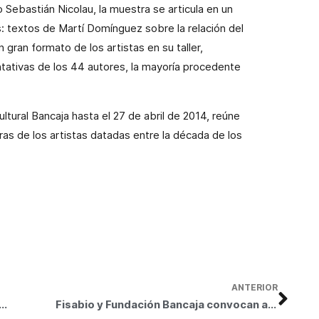
 Sebastián Nicolau, la muestra se articula en un
: textos de Martí Domínguez sobre la relación del
 gran formato de los artistas en su taller,
ntativas de los 44 autores, la mayoría procedente
tural Bancaja hasta el 27 de abril de 2014, reúne
ras de los artistas datadas entre la década de los
ANTERIOR
 Bancaja presenta la exposición Estudios de arte
Fisabio y Fundación Bancaja convocan ayudas para impulsar la investigación sanitaria en la Comunidad Valenciana