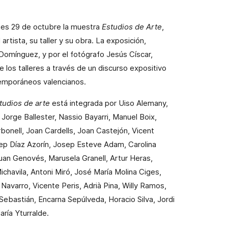
tes 29 de octubre la muestra
Estudios de Arte
,
artista, su taller y su obra. La exposición,
í Domínguez, y por el fotógrafo Jesús Císcar,
de los talleres a través de un discurso expositivo
temporáneos valencianos.
tudios de arte
está integrada por Uiso Alemany,
Jorge Ballester, Nassio Bayarri, Manuel Boix,
onell, Joan Cardells, Joan Castejón, Vicent
ep Díaz Azorín, Josep Esteve Adam, Carolina
Juan Genovés, Marusela Granell, Artur Heras,
chavila, Antoni Miró, José María Molina Ciges,
avarro, Vicente Peris, Adrià Pina, Willy Ramos,
Sebastián, Encarna Sepúlveda, Horacio Silva, Jordi
aría Yturralde.