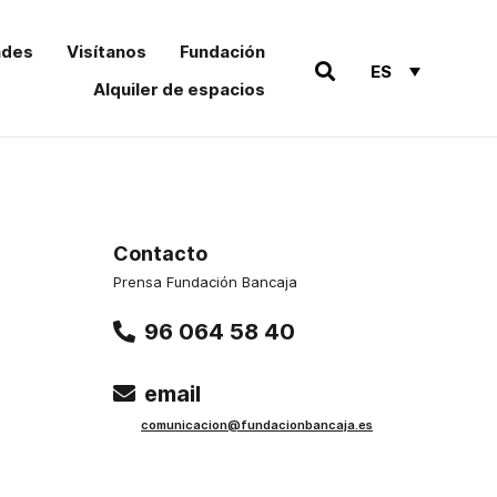
ades
Visítanos
Fundación
ES
Alquiler de espacios
Contacto
Prensa Fundación Bancaja
96 064 58 40
email
comu
nicacion@funda
cionbancaja.es