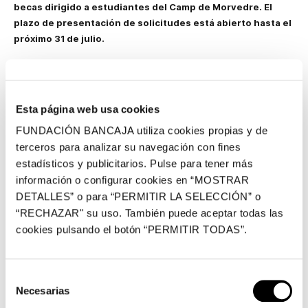
becas dirigido a estudiantes del Camp de Morvedre. El
plazo de presentación de solicitudes está abierto hasta el
próximo 31 de julio.
La Comisión Delegada de la Fundación Bancaja en Sagunto ha
lanzado una nueva edición de sus programas Becas de
Movilidad. La presentación de candidaturas se encuentra ya
Esta página web usa cookies
abierta y se pueden presentar solicitudes hasta el próximo 31
de julio.
FUNDACIÓN BANCAJA utiliza cookies propias y de
terceros para analizar su navegación con fines
El programa Becas de Movilidad 2024 convoca tres becas para
estadísticos y publicitarios. Pulse para tener más
estancias en centros nacionales y/o extranjeros, con una
información o configurar cookies en “MOSTRAR
dotación de 1.000 euros cada una. La convocatoria está dirigida
DETALLES” o para “PERMITIR LA SELECCIÓN” o
a graduados, licenciados, diplomados y estudiantes residentes
“RECHAZAR" su uso. También puede aceptar todas las
en la comarca del Camp de Morvedre que pretenden completar,
cookies pulsando el botón “PERMITIR TODAS”.
ampliar y actualizar su formación en cualquier campo de
actividad.
En su edición anterior, este programa permitió ampliar su
Selección
formación a los estudiantes Paula Mor Llombart, Marta Suárez
Necesarias
de
Luesma y Josep Ripollés Larriba.