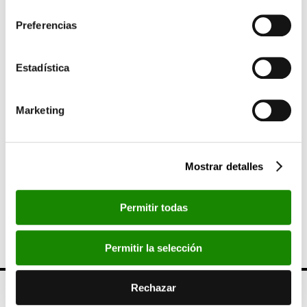
consentimiento
La información y bases completas pueden consultarse en la
Preferencias
web de Fundación Bancaja:
www.fundacionbancaja.es
.
SIGUIENTE
Estadística
CaixaBank y Fundación Bancaja convocan
ayudas para la inclusión social en la Comunitat
Marketing
Valenciana
ANTERIOR
Mostrar detalles
Fundación Bancaja presenta la exposición El
Paso que revisa la decisiva aportación del
grupo a la renovación del arte español en el
Permitir todas
siglo XX
Permitir la selección
Rechazar