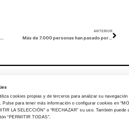
ANTERIOR
Más de 7.000 personas han pasado por los talleres didácticos de la exposición Julian Opie
Más de 7.000 personas han pasado por los talleres didácticos de la exposición Julian Opie
Otros enlaces
ies
CrediMonte ↗
Alquiler de espacios
a cookies propias y de terceros para analizar su navegación 
Colección de arte
Solicitud de imágenes de la
ios. Pulse para tener más información o configurar cookies en 
colección de arte
ITIR LA SELECCIÓN” o “RECHAZAR" su uso. También puede a
Publicaciones
Comunicación
botón “PERMITIR TODAS”.
Contacto