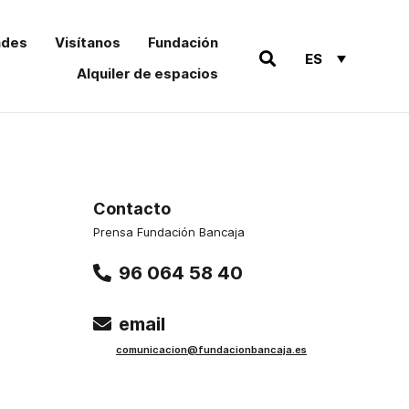
ades
Visítanos
Fundación
ES
Alquiler de espacios
Contacto
Prensa Fundación Bancaja
96 064 58 40
email
comu
nicacion@funda
cionbancaja.es