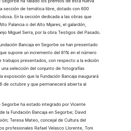
de Segorbe ha fallado los premios de esta nueva
la sección de temática libre, dotado con 600
odoxa. En la sección dedicada a las obras que
to Palancia o del Alto Mijares, el galardón,
jo Miguel Serra, por la obra Testigos del Pasado.
 Fundación Bancaja en Segorbe se han presentado
o que supone un incremento del 81% en el número
 trabajos presentados, con respecto a la edición
a una selección del conjunto de fotografías
a exposición que la Fundación Bancaja inaugurará
6 de octubre y que permanecerá abierta al
de Segorbe ha estado integrado por Vicente
de la Fundación Bancaja en Segorbe; David
sión; Teresa Mateo, concejal de Cultura del
s profesionales Rafael Velasco Llorente, Toni