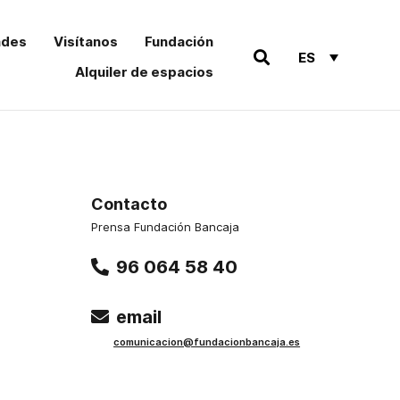
ades
Visítanos
Fundación
ES
Alquiler de espacios
Contacto
Prensa Fundación Bancaja
96 064 58 40
email
comu
nicacion@funda
cionbancaja.es