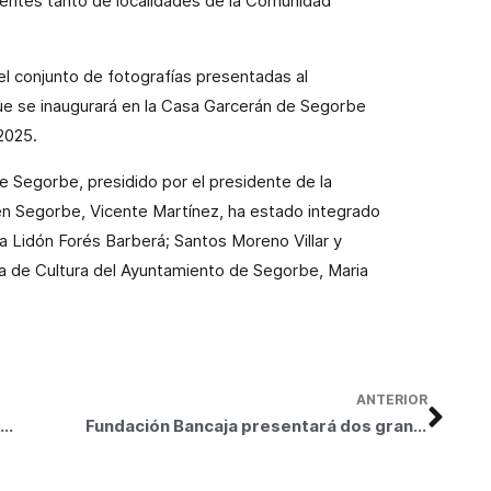
entes tanto de localidades de la Comunidad
el conjunto de fotografías presentadas al
ue se inaugurará en la Casa Garcerán de Segorbe
2025.
e Segorbe, presidido por el presidente de la
n Segorbe, Vicente Martínez, ha estado integrado
a Lidón Forés Barberá; Santos Moreno Villar y
la de Cultura del Ayuntamiento de Segorbe, Maria
ANTERIOR
CaixaBank y Fundación Bancaja entregan ayudas a 21 proyectos de inclusión social y dependencia en la Comunitat Valenciana
Fundación Bancaja presentará dos grandes exposiciones de Pablo Picasso y Joaquín Sorolla el próximo otoño