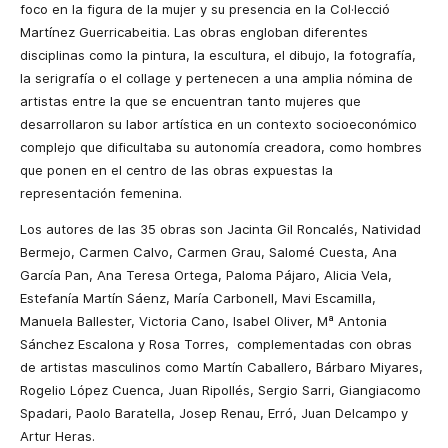
foco en la figura de la mujer y su presencia en la Col·lecció
Martínez Guerricabeitia. Las obras engloban diferentes
disciplinas como la pintura, la escultura, el dibujo, la fotografía,
la serigrafía o el collage y pertenecen a una amplia nómina de
artistas entre la que se encuentran tanto mujeres que
desarrollaron su labor artística en un contexto socioeconómico
complejo que dificultaba su autonomía creadora, como hombres
que ponen en el centro de las obras expuestas la
representación femenina.
Los autores de las 35 obras son Jacinta Gil Roncalés, Natividad
Bermejo, Carmen Calvo, Carmen Grau, Salomé Cuesta, Ana
García Pan, Ana Teresa Ortega, Paloma Pájaro, Alicia Vela,
Estefanía Martín Sáenz, María Carbonell, Mavi Escamilla,
Manuela Ballester, Victoria Cano, Isabel Oliver, Mª Antonia
Sánchez Escalona y Rosa Torres, complementadas con obras
de artistas masculinos como Martín Caballero, Bárbaro Miyares,
Rogelio López Cuenca, Juan Ripollés, Sergio Sarri, Giangiacomo
Spadari, Paolo Baratella, Josep Renau, Erró, Juan Delcampo y
Artur Heras.