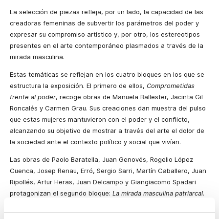
La selección de piezas refleja, por un lado, la capacidad de las
creadoras femeninas de subvertir los parámetros del poder y
expresar su compromiso artístico y, por otro, los estereotipos
presentes en el arte contemporáneo plasmados a través de la
mirada masculina.
Estas temáticas se reflejan en los cuatro bloques en los que se
estructura la exposición. El primero de ellos,
Comprometidas
frente al poder
, recoge obras de Manuela Ballester, Jacinta Gil
Roncalés y Carmen Grau. Sus creaciones dan muestra del pulso
que estas mujeres mantuvieron con el poder y el conflicto,
alcanzando su objetivo de mostrar a través del arte el dolor de
la sociedad ante el contexto político y social que vivían.
Las obras de Paolo Baratella, Juan Genovés, Rogelio López
Cuenca, Josep Renau, Erró, Sergio Sarri, Martín Caballero, Juan
Ripollés, Artur Heras, Juan Delcampo y Giangiacomo Spadari
protagonizan el segundo bloque:
La mirada masculina patriarcal
.
Una selección de obras que engloban temáticas como los
cuerpos fragmentados y erotizados, los diferentes tipos de