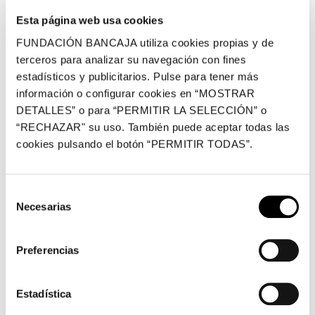
amor femenino o el impulso de la mujer como agente de cambio
Esta página web usa cookies
social.
FUNDACIÓN BANCAJA utiliza cookies propias y de
En el tercer bloque,
Las creadoras revisan las vanguardias
, las
terceros para analizar su navegación con fines
obras de Ana García Pan, Natividad Bermejo, Carmen Calvo y
estadísticos y publicitarios. Pulse para tener más
Ana Teresa Ortega remiten a lo onírico en sus reflejos del
información o configurar cookies en “MOSTRAR
surrealismo, mientras Salomé Cuesta, junto a Bárbaro Miyares,
DETALLES” o para “PERMITIR LA SELECCIÓN” o
juegan con los colores y el fotomontaje reflejo del movimiento
“RECHAZAR" su uso. También puede aceptar todas las
Pop Art. Rosa Torres recita el puntillismo actualizando a Seurat
cookies pulsando el botón “PERMITIR TODAS”.
en sus serigrafías, mientras Carmen Calvo hace un sutil y
sentido homenaje al postimpresionismo de Van Gogh. Junto a
esto, Isabel Oliver recupera a Monet en los inicios del arte
Selección
moderno y el cubismo naif de Léger, y los aguafuertes de
Necesarias
de
Victoria Cano remiten a la poética de Picasso.
consentimiento
Por último, la exposición cuenta con el bloque
Reflexiones
Preferencias
femeninas ante el dolor,
con obras de Antonia Sánchez, Alicia
Vela, Mavi Escamilla, Estefanía Martín, María Carbonell, Paloma
Pájaro y Carmen Calvo. Las piezas de este apartado reflexionan
Estadística
sobre el dolor con poéticas que lo enuncian y lo denuncian