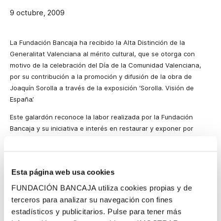
9 octubre, 2009
La Fundación Bancaja
ha recibido
la Alta Distinción
de
la
Generalitat Valenciana
al mérito cultural, que se otorga con
motivo de la celebración del Día de
la Comunidad Valenciana
,
por su contribución a la promoción y difusión de la obra de
Joaquín Sorolla a través de la exposición ‘Sorolla. Visión de
España’.
Este galardón reconoce la labor realizada por
la Fundación
Bancaja
y su iniciativa e interés en restaurar y exponer por
primera vez en España las obras de Visiones de España de
Sorolla, dando la oportunidad a más de 1,6 millones de personas
de contemplar el trabajo del pintor valenciano.
Esta página web usa cookies
El presidente de Bancaja, José Luis Olivas, ha sido el encargado
FUNDACIÓN BANCAJA utiliza cookies propias y de
de recoger el galardón quien ha agradecido a
la Generalitat
terceros para analizar su navegación con fines
Valenciana
el reconocimiento a
la Obra
Social
de
la Entidad.
estadísticos y publicitarios. Pulse para tener más
“Para Bancaja es un honor recibir esta distinción, que da