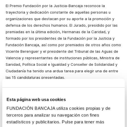
El Premio Fundación por
la Justicia-Bancaja
reconoce la
trayectoria y dedicación constante de aquellas personas u
organizaciones que destacan por su aporte a la promoción y
defensa de los derechos humanos. El Jurado, presidido por las
premiadas en la última edición, Hermanas de
la Caridad
, y
formado por los presidentes de
la Fundación
por
la Justicia
y
Fundación Bancaja, así como por premiados de otros años como
Vicente Berenguer y el presidente del Tribunal de las Aguas de
Valencia y representantes de instituciones públicas, Ministra de
Sanidad, Política Social e Igualdad y Conseller de Solidaridad y
Ciudadanía
ha tenido una ardua tarea para elegir una de entre
las 15 candidaturas presentadas.
El premiado de este año, Servicio Jesuita a Refugiados, trabaja
desde 1980 para ofrecer asistencia a los desplazados forzosos
Esta página web usa cookies
a nivel mundial. Su lema es “acompañar, servir y defender” y
conforme a éste ofrece una atención a todos los niveles a este
FUNDACIÓN BANCAJA utiliza cookies propias y de
colectivo –sanitario, educativo, religioso, social-. El colectivo con
terceros para analizar su navegación con fines
el que trabaja comprende a todos los que han sido apartados
estadísticos y publicitarios. Pulse para tener más
de sus hogares por los conflictos, los desastres humanitarios o