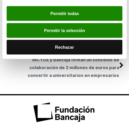
en la capilla de
la Beneficencia
de Valencia.
Permitir todas
SIGUIENTE
Bancaja muestra la España de Sorolla a través
de los fondos fotográficos de la Hispanic
Permitir la selección
Society of America
Rechazar
ANTERIOR
INCYDE y Bancaja firman un convenio de
colaboración de 2 millones de euros para
convertir a universitarios en empresarios