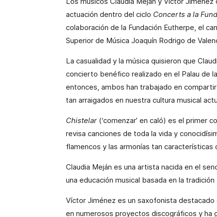
Los músicos Claudia Meján y Víctor Jiménez 
actuación dentro del ciclo
Concerts a la Fun
colaboración de la Fundación Eutherpe, el ca
Superior de Música Joaquín Rodrigo de Valenc
La casualidad y la música quisieron que Clau
concierto benéfico realizado en el Palau de 
entonces, ambos han trabajado en compartir s
tan arraigados en nuestra cultura musical actua
Chistelar
(‘comenzar’ en caló) es el primer 
revisa canciones de toda la vida y conocidís
flamencos y las armonías tan características 
Claudia Meján es una artista nacida en el seno
una educación musical basada en la tradició
Víctor Jiménez es un saxofonista destacado 
en numerosos proyectos discográficos y ha 