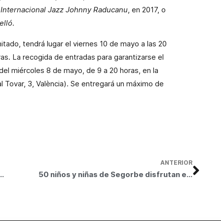
 Internacional Jazz Johnny Raducanu
, en 2017, o
lló
.
mitado, tendrá lugar el viernes 10 de mayo a las 20
as. La recogida de entradas para garantizarse el
 del miércoles 8 de mayo, de 9 a 20 horas, en la
l Tovar, 3, València). Se entregará un máximo de
ANTERIOR
na nueva convocatoria de sus becas de movilidad y ayudas de investigación
50 niños y niñas de Segorbe disfrutan en Fundación Bancaja de las actividades de la Peque Pascua