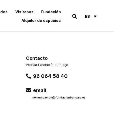
ades
Visítanos
Fundación
ES
Alquiler de espacios
Contacto
Prensa Fundación Bancaja
96 064 58 40
email
comu
nicacion@funda
cionbancaja.es