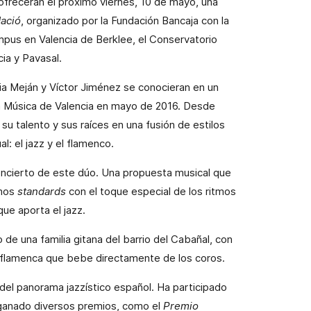
ofrecerán el próximo viernes, 10 de mayo, una
dació
, organizado por la Fundación Bancaja con la
mpus en Valencia de Berklee, el Conservatorio
ia y Pavasal.
dia Meján y Víctor Jiménez se conocieran en un
la Música de Valencia en mayo de 2016. Desde
u talento y sus raíces en una fusión de estilos
l: el jazz y el flamenco.
concierto de este dúo. Una propuesta musical que
imos
standards
con el toque especial de los ritmos
que aporta el jazz.
 de una familia gitana del barrio del Cabañal, con
n flamenca que bebe directamente de los coros.
del panorama jazzístico español. Ha participado
ganado diversos premios, como el
Premio