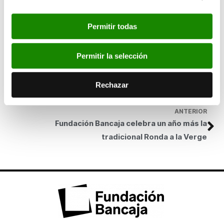
Itinerario 30ª Volta a Peu: MAPA
Permitir todas
SIGUIENTE
Permitir la selección
Los emprendedores cada vez tienen un mayor
peso entre los ocupados extranjeros desde el
inicio de la crisis
Rechazar
ANTERIOR
Fundación Bancaja celebra un año más la
tradicional Ronda a la Verge