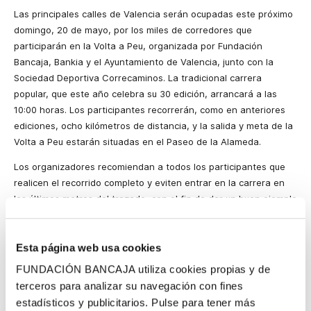
Las principales calles de Valencia serán ocupadas este próximo
domingo, 20 de mayo, por los miles de corredores que
participarán en la Volta a Peu, organizada por Fundación
Bancaja, Bankia y el Ayuntamiento de Valencia, junto con la
Sociedad Deportiva Correcaminos. La tradicional carrera
popular, que este año celebra su 30 edición, arrancará a las
10:00 horas. Los participantes recorrerán, como en anteriores
ediciones, ocho kilómetros de distancia, y la salida y meta de la
Volta a Peu estarán situadas en el Paseo de la Alameda.
Los organizadores recomiendan a todos los participantes que
realicen el recorrido completo y eviten entrar en la carrera en
los últimos metros del trazado, con el fin de dar un buen ejemplo
de deportividad en una fiesta atlética en la que participan
desde los más mayores hasta los más pequeños. En este
sentido, no es obligatorio realizar toda la prueba corriendo, por
Esta página web usa cookies
lo que aquellos que lo deseen pueden completar la prueba
FUNDACIÓN BANCAJA utiliza cookies propias y de
andando.
terceros para analizar su navegación con fines
estadísticos y publicitarios. Pulse para tener más
El principal objetivo de la Volta a Peu no es la competición en si,