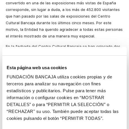
convertido en una de las exposiciones más vistas de España
corresponde, sin lugar a duda, a los más de 452.800 visitantes
que han pasado por las salas de exposiciones del Centro
Cultural Bancaja durante los últimos cinco meses. Por este
motivo,
la Entidad
ha querido agradecer a todas estas personas
el interés mostrado de una manera muy especial.
En la fachada del Centro Cultural Bancaja se han colocado dos
grandes paneles multimedia en los que se están proyectando
durante esta semana las fotos de las más de 60.000 personas
que, tras su visita a la exposición, quisieron participar en la
Esta página web usa cookies
actividad
La Mirada
de Sorolla
. Estas imágenes se han utilizado
FUNDACIÓN BANCAJA utiliza cookies propias y de
para la realización de un fotomontaje del cuadro “Valencia. Las
terceros para analizar su navegación con fines
Grupas”, que los participantes podrán ver en la página web de
la
estadísticos y publicitarios. Pulse para tener más
Obra
Social
de
la Entidad
, y localizar su foto.
información o configurar cookies en “MOSTRAR
Además de los paneles multimedia, Bancaja ha transmitido su
DETALLES” o para “PERMITIR LA SELECCIÓN” o
agradecimiento a través de un mensaje proyectado en la
“RECHAZAR" su uso. También puede aceptar todas las
fachada de su Centro Cultural, así como en la lona que cubre las
cookies pulsando el botón “PERMITIR TODAS”.
obras de remodelación de se sede central en Valencia.