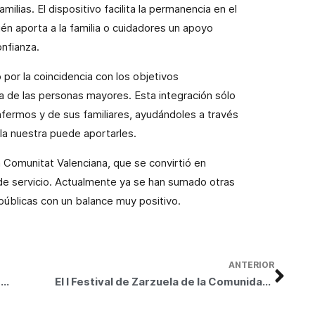
lias. El dispositivo facilita la permanencia en el
én aporta a la familia o cuidadores un apoyo
onfianza.
por la coincidencia con los objetivos
ida de las personas mayores. Esta integración sólo
nfermos y de sus familiares, ayudándoles a través
a nuestra puede aportarles.
a Comunitat Valenciana
, que se convirtió en
 de servicio. Actualmente ya se han sumado otras
úblicas con un balance muy positivo.
ANTERIOR
Se reabren los talleres didácticos de ‘Camins d’Art’ por los que han pasado más de 4.000 personas
El I Festival de Zarzuela de la Comunidad Valenciana elige el Teatro Principal de Valencia para presentar una espectacular “Marina” de Arrieta en la que se da vida a los cuadros de Sorolla