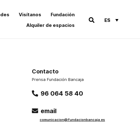
ades
Visítanos
Fundación
ES
Alquiler de espacios
Contacto
Prensa Fundación Bancaja
96 064 58 40
email
comu
nicacion@funda
cionbancaja.es