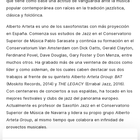
que tiene como base una actitud de vanguardia ante la música
popular contemporánea con raíces en la tradición jazzística,
clásica y folclórica.
Alberto Arteta es uno de los saxofonistas con más proyección
en España. Comienza sus estudios de Jazz en el Conservatorio
Superior de Música Pablo Sarasate y continúa su formación en el
Conservatorium Van Amsterdam con Dick Oatts, Gerald Clayton,
Ferdinand Povel, Dave Douglas, Gary Foster y Don Menza, entre
muchos otros. Ha grabado más de una veintena de discos como
líder y como
sideman
, de los cuales caben destacar sus dos
trabajos al frente de su quinteto
Alberto Arteta Group
:
BAT
(Moskito Records, 2014) y
THE LEGACY
(Errabal Jazz, 2016).
Con centenares de conciertos a sus espaldas, ha tocado en los
mejores festivales y clubs de jazz del panorama europeo.
Actualmente es profesor de Saxofón Jazz en el Conservatorio
Superior de Música de Navarra y lidera su propio grupo
Alberto
Arteta Group
, al mismo tiempo que colabora en infinidad de
proyectos musicales.
Nacido en el seno de una familia de músicos, Íñigo Ruiz de