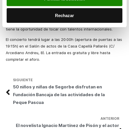
compositora, lanzó su primer disco en el 2017, «Tizziri», con el
cual fue finalista en los Premios Canarios de la Música.
Rechazar
Actualmente dedica media alma a la banda “Flor de Canela”,
mientras que la otra mitad reside en Berklee Valencia, donde
tiene la oportunidad de tocar con talentos internacionales.
El concierto tendrá lugar a las 20:00h (apertura de puertas a las
19:15h) en el Salón de actos de la Casa Capellà Pallarés (C/
Arcediano Andreu, 8). La entrada es gratuita y libre hasta
completar el aforo.
SIGUIENTE
50 niños y niñas de Segorbe disfrutan en
Fundación Bancaja de las actividades de la
Peque Pascua
ANTERIOR
El novelista Ignacio Martínez de Pisón y el actor