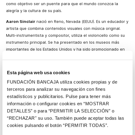
como objetivo ser un puente para que el mundo conozca la
alegría y la cultura de su país.
Aaron Sinclair
nació en Reno, Nevada (EEUU). Es un educador y
artista que combina contenidos visuales con música original.
Multi-instrumentista y compositor, utiliza el violoncello como su
instrumento principal. Se ha presentado en los museos más
importantes de los Estados Unidos y ha sido promocionado en
radios como PBS y Classic King FM.
Patrick Graney
es un percusionista, baterista y multi-
Esta página web usa cookies
instrumentista de Cleveland, Ohio (EEUU). Comenzó a los diez
años bailando y luego pasó a los instrumentos de percusión. Es
FUNDACIÓN BANCAJA utiliza cookies propias y de
un experto tocando ritmos del mundo y tiene como objetivo
terceros para analizar su navegación con fines
crear efectos sonoros utilizando una instrumentación única que
estadísticos y publicitarios. Pulse para tener más
permite trascender. En el año 2017 se graduó del Conservatorio
información o configurar cookies en “MOSTRAR
de Oberlin, Ohio, y ahora está tocando con músicos del mundo
DETALLES” o para “PERMITIR LA SELECCIÓN” o
entero en la maestría de Berklee Valencia.
“RECHAZAR" su uso. También puede aceptar todas las
cookies pulsando el botón “PERMITIR TODAS”.
Marta Bautista
es una bajista y contrabajista nacida en Gran
Canaria. Ha formado parte tanto de bandas de jazz, rock, pop,