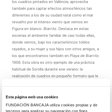
los cuadros pintados en València; aprovecha
también para captar efectos atmosféricos tan
diferentes a los de su ciudad natal como el mar
revuelto por el intenso viento que vemos en
Figura en blanco. Biarritz
. Destaca en estas
escenas el ambiente familiar de casi todas ellas,
donde vemos, bajo los característicos toldos
rayados, a su mujer y sus hijos con otros amigos, a
los que encontramos también en
Playa de Biarritz
.
1906. Esta obra es otro ejemplo de una práctica
habitual de Sorolla durante ese verano: la
realización de cuadros en pequeño formato que le
permitían una ejecución más rápida y, con ello,
captar momentos y escenas de un primer vistazo.
Esta página web usa cookies
Esta forma de pintar durante la estancia de Sorolla
FUNDACIÓN BANCAJA utiliza cookies propias y de
en Biarritz fue relatada por Mauricio López
terceros para analizar su navegación con fines