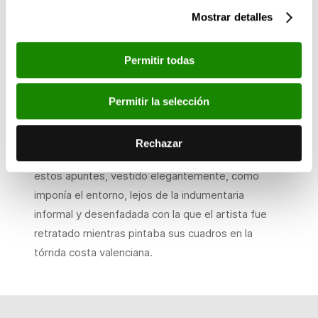
estío levantino, los calores de la Gascuña no hacen
Mostrar detalles
mella en él. Horas y horas está en la playa, tan
pronto aquí como allá; en la arena, en los
Permitir todas
peñascos, junto a la franja espumosa de las olas,
entre la multitud cosmopolita que pasea ante el
Permitir la selección
maravilloso mar de Biarritz […]».
El artículo de López Roberts iba acompañado de
Rechazar
fotografías en las que vemos a Sorolla realizar
estos apuntes, vestido elegantemente, como
imponía el entorno, lejos de la indumentaria
informal y desenfadada con la que el artista fue
retratado mientras pintaba sus cuadros en la
tórrida costa valenciana.