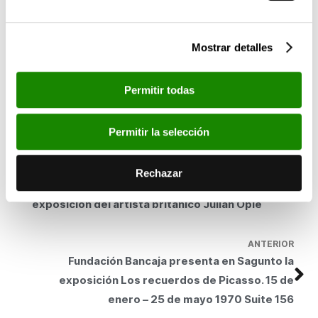
jóvenes intérpretes y que cuenta con conciertos gratuitos hasta
junio de 2017 con repertorios que van desde el jazz
contemporáneo al blues y el soul, pasando por músicas del
Mostrar detalles
mundo, piezas para piano, música clásica y músicas del
mediterráneo.
Permitir todas
El concierto tendrá lugar el viernes
10 de febrero, a las 20
horas,
en el Salón de Actos del Centro Cultural Bancaja
(C/General Tovar, 3). La entrada es gratuita y libre hasta
Permitir la selección
completar el aforo.
SIGUIENTE
Rechazar
Fundación Bancaja presentará en febrero una
exposición del artista británico Julian Opie
ANTERIOR
Fundación Bancaja presenta en Sagunto la
exposición Los recuerdos de Picasso. 15 de
enero – 25 de mayo 1970 Suite 156