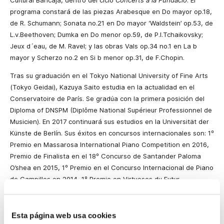
Cultural Bancaja, dentro del ciclo
Concerts a la Fundació
. El
programa constará de las piezas Arabesque en Do mayor op.18,
de R. Schumann; Sonata no.21 en Do mayor ‘Waldstein’ op.53, de
L.v.Beethoven; Dumka en Do menor op.59, de P.I.Tchaikovsky;
Jeux d´eau, de M. Ravel; y las obras Vals op.34 no.1 en La b
mayor y Scherzo no.2 en Si b menor op.31, de F.Chopin.
Tras su graduación en el Tokyo National University of Fine Arts
(Tokyo Geidai), Kazuya Saito estudia en la actualidad en el
Conservatoire de París. Se gradúa con la primera posición del
Diploma of DNSPM (Diplôme National Supérieur Professionnel de
Musicien). En 2017 continuará sus estudios en la Universität der
Künste de Berlín. Sus éxitos en concursos internacionales son: 1º
Premio en Massarosa International Piano Competition en 2016,
Premio de Finalista en el 18º Concurso de Santander Paloma
O’shea en 2015, 1º Premio en el Concurso Internacional de Piano
de Campillos en 2014, 1º Premio en Virtuoses du Futur
International Piano Competition en 2010, finalista y premio
‘Madame Gaby Pasquier’ en Marguerite Long-Jaques Thibaud
International Competition en 2009 y 3º Premio en Spanish
Esta página web usa cookies