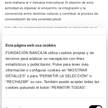
esta mañana la V Semana Intercultural. El objetivo de esta
actividad es impulsar el encuentro, la integración y la
convivencia entre distintas culturas y contribuir al proceso de
consolidación de una sociedad plural.
Este año los organizadores han centrado su propuesta en el
análisis de las aportaciones tecnológicas de las culturas del
Norte de África.
Esta V
Semana Intercultural presenta un
extenso ciclo de actividades de
cariz
cultural, social y didáctico
Esta página web usa cookies
con el
estudio de las transferencias tecnológicas norte-sur
FUNDACIÓN BANCAJA utiliza cookies propias y de
como eje temático. Del 16 de febrero al 6 de marzo los
terceros para analizar su navegación con fines
estudiantes de
la Universidad Politécnica
contarán con
estadísticos y publicitarios. Pulse para tener más
diferentes ciclos de conferencias en los que se analizará, entre
información o configurar cookies en “MOSTRAR
otros, el caso de Marruecos, la evolución tecnológica en el
DETALLES” o para “PERMITIR LA SELECCIÓN” o
Magreb o diversas experiencias de cooperación en el Norte de
“RECHAZAR" su uso. También puede aceptar todas las
África. Además, también habrá un ciclo de cine, una exposición
cookies pulsando el botón “PERMITIR TODAS”.
sobre Algeria o diferentes proyecciones audiovisuales sobre
tecnología, desarrollo e interculturalidad.
Bancaja lleva siete años colaborando con la normalización de la
Selección