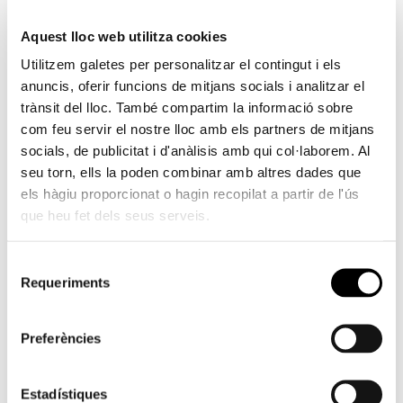
tipus de discapacitat com al públic general.
Aquest lloc web utilitza cookies
La 7ª Setmana D-Capacitat Fundació Bancaixa
Utilitzem galetes per personalitzar el contingut i els
comptarà amb l’activitat
Un Equip Capaç
, en la qual
anuncis, oferir funcions de mitjans socials i analitzar el
persones amb diversitat funcional de 25 centres de
trànsit del lloc. També compartim la informació sobre
València creen una particular versió de l’obra
Akelarre
com feu servir el nostre lloc amb els partners de mitjans
71
, una odissea en el museu que forma part de
socials, de publicitat i d'anàlisis amb qui col·laborem. Al
seu torn, ells la poden combinar amb altres dades que
l’exposició
Equip
o
Cr
ó
nica
, present en la Fundació
els hàgiu proporcionat o hagin recopilat a partir de l'ús
Bancaixa fins al pròxim mes de gener. L’obra conjunta
que heu fet dels seus serveis.
es presentarà al públic l’1 de desembre. Del 30 de
novembre al 2 de desembre, es realitzarà el taller
La
Selecció
llum és com l’aigua
, on a partir del llenguatge plàstic i
Requeriments
de
visual, un teatre de llums i ombres descobreix a
consentiment
persones amb capacitats diferents la màgia d’aquesta
Preferències
disciplina, en la qual el joc i el propi cos conformen un
llenguatge artístic ple de sorpreses. A més, es
realitzarà
Un taller sense barreres
entorn de
Estadístiques