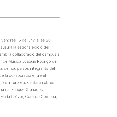
ivendres 15 de juny, a les 20
lausura la segona edició del
 amb la col·laboració del campus a
ior de Música Joaquín Rodrigo de
ts de nou països integrants del
t de la col·laboració entre el
 Els intèrprets cantaran obres
Turina, Enrique Granados,
, María Gréver, Gerardo Gombau,