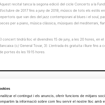
Aquest recital tanca la segona edició del cicle
Concerts
a la
Fund
d’octubre de 2017 fins a juny de 2018, músics de tots els estils 
repertoris que van des del jazz contemporani al blues i el
soul
, p
peces per a piano, música clàssica, músiques del mediterrani, fla
El concert tindrà lloc el divendres 15 de juny, a les 20 hores, en e
Bancaixa (c/ General Tovar, 3). L’entrada és gratuïta i lliure fins a
de portes és les 19:15 hores.
Altres enllaços
cookies
CrediMonte ↗
Lloguer d’espais
alitzar el contingut i els anuncis, oferir funcions de mitjans socia
Comunicació
Sol·licitud d’imatges de la col·lecció
compartim la informació sobre com feu servir el nostre lloc amb e
d’art