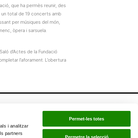
ació
, que ha permès reunir, des
en un total de 19 concerts amb
assant per músiques del món,
menc, òpera i sarsuela.
l Saló d’Actes de la Fundació
 completar l’aforament. L’obertura
Newsletter
Permet-les totes
Si quieres estar a la última, inscríbete a nuestra
ls i analitzar
newsletter:
ls partners
Permetre la selecció