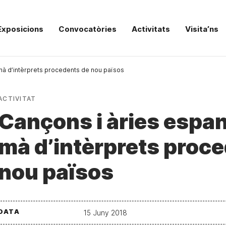
Exposicions
Convocatòries
Activitats
Visita’ns
mà d’intèrprets procedents de nou països
ACTIVITAT
Cançons i àries espan
mà d’intèrprets proc
nou països
DATA
15 Juny 2018