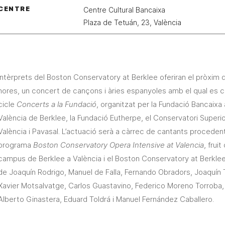
CENTRE
Centre Cultural Bancaixa
Plaza de Tetuán, 23, València
Intèrprets del Boston Conservatory at Berklee oferiran el pròxim d
hores, un concert de cançons i àries espanyoles amb el qual es c
cicle
Concerts
a la
Fundació
, organitzat per la Fundació Bancaixa
València de Berklee, la Fundació Eutherpe, el Conservatori Super
València i Pavasal. L’actuació serà a càrrec de cantants proceden
programa
Boston Conservatory Opera Intensive at Valencia
, frui
campus de Berklee a València i el Boston Conservatory at Berklee.
de Joaquín Rodrigo, Manuel de Falla, Fernando Obradors, Joaquín 
Xavier Motsalvatge, Carlos Guastavino, Federico Moreno Torroba
Alberto Ginastera, Eduard Toldrá i Manuel Fernández Caballero.