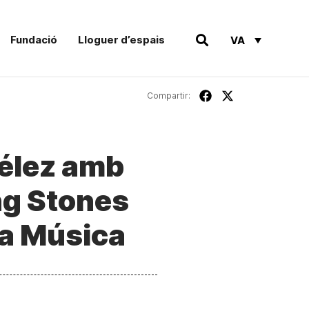
Fundació
Lloguer d’espais
VA
Compartir:
élez amb
ng Stones
la Música