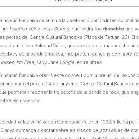
Fundació Bancaixa se suma a la celebració del Dia Internacional de
lliure
Soledad Vélez sings Stones
, que tindrà lloc
dissabte
que v
les portes del Centre Cultural Bancaixa (Plaça de Tetuan, 23). El 
la cantant xilena Soledad Vélez, que oferirà en format acústic un
cèlebres de la banda britànica, interpretant cançons com a
As Te
Horses
,
I’m Free
,
Lady Jane
i
Angie
, entre altres.
Fundació Bancaixa oferirà este concert com a preludi de l’exposi
s’inaugurarà el pròxim 24 de juny en el Centre Cultural Bancaixa
que permeten recórrer la trajectòria de la banda de
rock
, que eng
sobre els escenaris.
Soledad Vélez va nàixer en Concepció (Xile) en 1988. Influïda per 
13 anys comença a cantar sobre els discos de
jazz
i
blues
de son 
mateix temps, comença a tocar la guitarra. Amb 20 anys decidix 