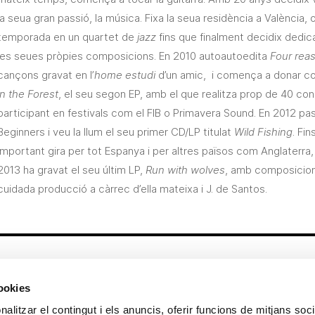
la seua gran passió, la música. Fixa la seua residència a València, 
temporada en un quartet de
jazz
fins que finalment decidix dedi
les seues pròpies composicions. En 2010 autoautoedita
Four reas
cançons gravat en l’
home estudi
d’un amic, i comença a donar co
in the Forest
, el seu segon EP, amb el que realitza prop de 40 co
participant en festivals com el FIB o Primavera Sound. En 2012 pa
Beginners i veu la llum el seu primer CD/LP titulat
Wild Fishing
. Fin
important gira per tot Espanya i per altres països com Anglaterra, Mè
2013 ha gravat el seu últim LP,
Run with wolves
, amb composicions
cuidada producció a càrrec d’ella mateixa i J. de Santos.
Altres enllaços
cookies
CrediMonte ↗
Lloguer d’espais
alitzar el contingut i els anuncis, oferir funcions de mitjans socia