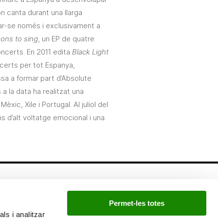
on canta durant una llarga
car-se només i exclusivament a
ons to sing
, un EP de quatre
ncerts. En 2011 edita
Black Light
ncerts per tot Espanya,
ssa a formar part d’Absolute
s a la data ha realitzat una
xic, Xile i Portugal. Al juliol del
 d’alt voltatge emocional i una
Newsletter
Permet-les totes
Si quieres estar a la última, inscríbete a nuestra
ls i analitzar