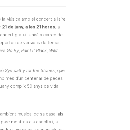
 la Música amb el concert a l’aire
e
21 de juny, a les 21 hores
, a
concert gratuït anirà a càrrec de
 repertori de versions de temes
ars Go By
,
Paint It Black
,
Wild
ció
Sympathy for the Stones
, que
 amb més d’un centenar de peces
uany complix 50 anys de vida
l’ambient musical de sa casa, als
pare mentres els escolta i, al
vindre a Espanya a desenvolupar