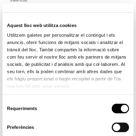
Aquesta unitat s’ocupa de la realització del garbellat
molecular dels pacients amb càncer per a la
Aquest lloc web utilitza cookies
seqüenciació genètica del tumor, la qual cosa permet
Utilitzem galetes per personalitzar el contingut i els
un abordatge personalitzat mitjançant la teràpia més
anuncis, oferir funcions de mitjans socials i analitzar el
adequada en cada cas i oferir alternatives
trànsit del lloc. També compartim la informació sobre
terapèutiques experimentals.
com feu servir el nostre lloc amb els partners de mitjans
socials, de publicitat i d'anàlisis amb qui col·laborem. Al
El conveni de col·laboració s’emmarca en la línia d’ajudes
seu torn, ells la poden combinar amb altres dades que
a la investigació desenvolupada per la Fundació
els hàgiu proporcionat o hagin recopilat a partir de l'ús
Bancaixa amb l’objectiu de secundar i afavorir la
que heu fet dels seus serveis.
investigació biomèdica en la Comunitat Valenciana.
Selecció
INCLIVA gestiona la investigació biomèdica de
Requeriments
de
l’Hospital Clínic Universitari de València i el seu
consentiment
Departament de Salut, així com determinats grups
Preferències
d’excel·lència científica de la Facultat de Medicina de la