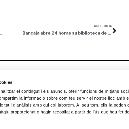
ANTERIOR
Bancaja premia 10 proyectos de investigación científica y desarrollo tecnológico de la Universidad Miguel Hernández
Bancaja abre 24 horas su biblioteca de Sagunto
Altres enllaços
cookies
CrediMonte ↗
Lloguer d’espais
alitzar el contingut i els anuncis, oferir funcions de mitjans socia
Comunicació
Sol·licitud d’imatges de la col·lecció
compartim la informació sobre com feu servir el nostre lloc amb e
d’art
icitat i d'anàlisis amb qui col·laborem. Al seu torn, ells la poden
Colecció d’art
Publicacions
giu proporcionat o hagin recopilat a partir de l'ús que heu fet d
Contacte