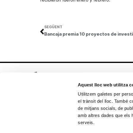
SEGÜENT
Aquest lloc web utilitza 
Utilitzem galetes per person
el trànsit del lloc. També 
Seguix-nos en:
de mitjans socials, de publ
amb altres dades que els hà
serveis.