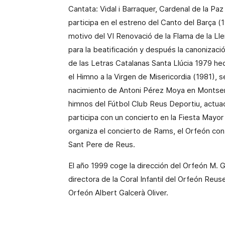
Cantata:
Vidal i Barraquer
, Cardenal de la Paz
participa en el estreno del Canto del Barça (
motivo del VI Renovació de la Flama de la Ll
para
la beatificación y después la canonizaci
de las Letras Catalanas Santa
Llúcia 1979
he
el Himno a la Virgen de Misericordia (1981), s
nacimiento de
Antoni
Pérez Moya
en Montserr
himnos del Fútbol Club
Reus
Deportiu
, actua
participa con un concierto en la Fiesta Mayo
organiza el concierto de
Rams
, el Orfeón co
Sant Pere de Reus
.
El año 1999 coge la dirección del Orfeón
M. G
directora de la Coral Infantil del Orfeón Reu
Orfeón
Albert Galcerà Oliver
.