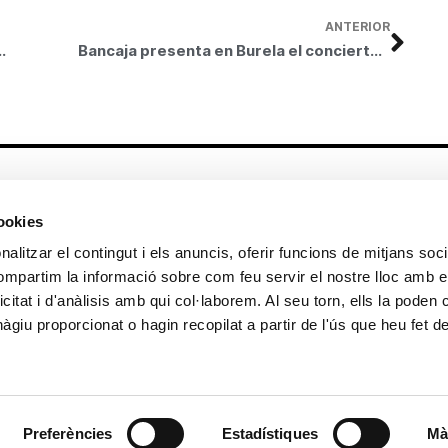
ANTERIOR
onal concierto “Retaule de Nadal 2008”
Bancaja presenta en Burela el concierto “Retablo de Navidad”
Altres enllaços
cookies
CrediMonte ↗
Lloguer d’espais
alitzar el contingut i els anuncis, oferir funcions de mitjans socia
Comunicació
Sol·licitud d’imatges de la col·lecció
compartim la informació sobre com feu servir el nostre lloc amb e
d’art
icitat i d'anàlisis amb qui col·laborem. Al seu torn, ells la poden
Colecció d’art
Publicacions
giu proporcionat o hagin recopilat a partir de l'ús que heu fet d
Contacte
Preferències
Estadístiques
Mà