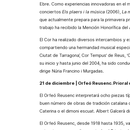
Ebre. Como experiencias innovadoras en el mu
conciertos
Els plaers i la música
(2006),
La 
que actualmente prepara para la primavera p
trabajo ha recibido la Mención Honorífica de
El
Cor
ha realizado diversos intercambios y e
compartiendo una hermandad musical especi
Ciutat de Tarragona’,
Cor
Tempus
‘ de
Reus
, 
su inicio y hasta junio del
2004, ha
sido condu
dirige
Núria Francino i Murgadas
.
21 de diciembre |
Orfeó Reusenc
. Prioral
El Orfeó Reusenc interpretará ocho piezas t
buen número de obras de tradición catalana co
Caterina o el dimoni escuat. Albert Galcerà dir
El Orfeó Reusenc, desde 1918 hasta 1935, v