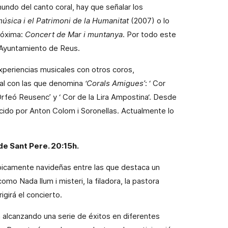
ndo del canto coral, hay que señalar los
música i el Patrimoni de la Humanitat
(2007) o lo
róxima:
Concert de Mar i muntanya
.
Por
todo este
l Ayuntamiento de
Reus
.
xperiencias musicales con otros coros,
al con las que denomina
‘Corals Amigues’
: ‘
Cor
‘Orfeó Reusenc’ y ‘
Cor
de la Lira
Ampostina
‘. Desde
cido por
Anton Colom i Soronellas
. Actualmente lo
 de Sant Pere. 20:15h.
ípicamente navideñas entre las que destaca un
mo Nada llum i misteri, la filadora, la pastora
igirá el concierto.
a
alcanzando una serie de éxitos en diferentes