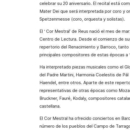
celebrar su 20 aniversario. El recital está c
Mater Dei que será interpretada por coro y o
Spetzenmesse (coro, orquesta y solistas).
El ‘
Cor
Mestral’ de
Reus
nació el mes de mar
Centro de Lectura. Desde el comienzo de sus
repertorio del Renacimiento y Barroco, tanto 
principales compositores de estas épocas a
Ha interpretado piezas musicales como el
Gl
del
Padre Martini
,
Harmonia Coelestis
de
Pál
Haendel
, entre otros. Aparte de este repertor
representativas de otras épocas como
Moza
Bruckner
,
Fauré
,
Kodaly
, compositores catalan
castellana.
El
Cor
Mestral ha ofrecido conciertos en Bar
número de los pueblos del Campo de Tarrag