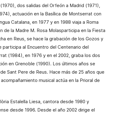
 (1970), dos salidas del Orfeón a Madrid (1971),
1974), actuación en la Basílica de Montserrat con
engua Catalana, en 1977 y en 1988 viaja a Roma
ón de la Madre
M. Rosa Molasparticipa
en la Fiesta
cha en
Reus
, se hace la grabación de los Gozos y
e participa al
Encuentro
del Centenario del
at (1984), en 1976 y en el 2002,
graba
los dos
ción en Grenoble (1990). Los últimos años se
r de
Sant Pere de Reus
. Hace más de 25 años que
n acompañamiento musical actúa en la
Prioral
de
lòria Estalella Liesa
, cantora desde 1980 y
sense desde 1996. Desde el año 2002 dirige el