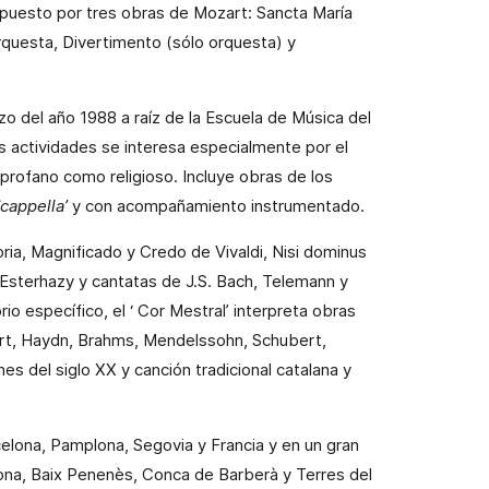
ompuesto por tres obras de Mozart: Sancta María
rquesta, Divertimento (sólo orquesta) y
zo del año
1988 a
raíz de la Escuela de Música del
 actividades se interesa especialmente por el
profano como religioso. Incluye obras de los
‘cappella’
y con acompañamiento instrumentado.
oria
, Magnificado y Credo de
Vivaldi
,
Nisi dominus
 Esterhazy
y cantatas de J.S.
Bach
,
Telemann
y
io específico, el ‘
Cor
Mestral’ interpreta obras
rt
,
Haydn
,
Brahms
,
Mendelssohn
,
Schubert
,
es del siglo XX y canción tradicional catalana y
celona,
Pamplona
,
Segovia
y Francia y en un gran
ona,
Baix Penenès
,
Conca de Barberà
y
Terres
del