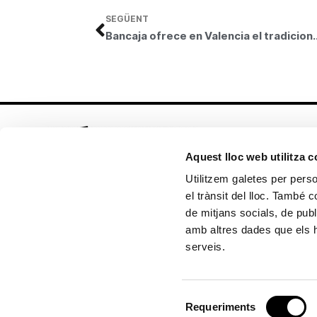
SEGÜENT
Bancaja ofrece en Valencia el tradici
Aquest lloc web utilitza 
Utilitzem galetes per person
el trànsit del lloc. També 
Seguix-nos en:
de mitjans socials, de publ
amb altres dades que els hà
serveis.
Política de cookies
Política de privacitat
Selecció
Copyright © 2026 Fundación Bancaja
Requeriments
de