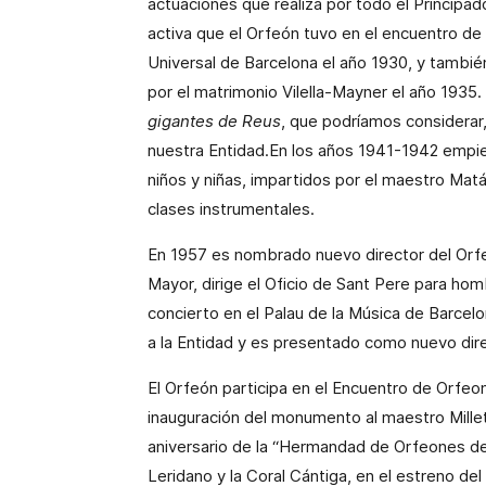
actuaciones que realiza por todo el Principad
activa que el Orfeón tuvo en el
encuentro
de 
Universal de Barcelona el año 1930, y tambié
por el matrimonio
Vilella-Mayner
el año 1935. 
gigantes de
Reus
, que podríamos considerar
nuestra Entidad.En los años 1941-1942 empie
niños y niñas, impartidos por el maestro Mat
clases instrumentales.
En 1957 es nombrado nuevo director del Or
Mayor, dirige el Oficio de
Sant Pere
para
hombr
concierto en el
Palau
de la Música de Barcelon
a la Entidad y es presentado como nuevo dire
El Orfeón
participa en
el
Encuentro
de Orfeon
inauguración del monumento al maestro
Mille
aniversario
de la “Hermandad de Orfeones de 
Leridano y la Coral Cántiga, en el estreno del 