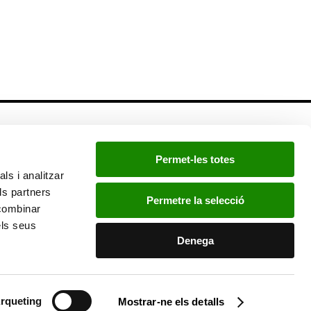
Newsletter
Permet-les totes
Si quieres estar a la última, inscríbete a nuestra
ls i analitzar
newsletter:
ls partners
Permetre la selecció
 combinar
els seus
He leído y acepto la
política de privacidad
.
Denega
rqueting
Mostrar-ne els detalls