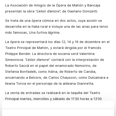
La Asociación de Amigos de la Ópera de Mahón y Bancaja
presentan la obra “
L’elisir d’amore
”, de Gaetano Donizetti.
Se trata de una ópera cómica en dos actos, cuya acción se
desarrolla en
la Italia
rural e incluye una de las arias para tenor
más famosas,
Una furtiva lágrima
.
La ópera se representará los días 12, 14 y 16 de diciembre en el
Teatro Principal de Mahón, y estará dirigida por el framcés
Philippe Bender. La directora de escena será Valentina
Simeonova.
“L’elisir d’amore
” contará con la interpretación de
Roberto Saccà en el papel del enamorado Nemorino, de
Stefania Bonfadelli, como Adina, de Roberto de Candia,
encarnando a Belcore, de Carlos Chausson, como Dulcamara e
Ileana Tonca en el personaje de la aldeana Giannetta.
La venta de entradas se realizará en la taquilla del Teatro
Principal martes, miercóles y sábado de 11’30 horas a 13’30
horas, y jueves y viernes de 18’30 horas a 20’30 horas. Los días
de función, se podrán comprar entradas una hora antes del