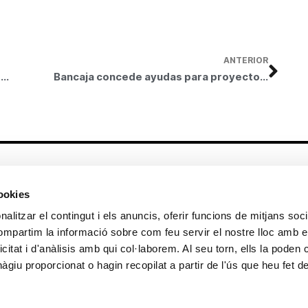
ANTERIOR
Bancaja concede ayudas para proyectos de acción social a 19 asociaciones de Albacete
Bancaja concede ayudas para proyectos de acción social a 72 asociaciones de Cataluña
Altres enllaços
cookies
CrediMonte ↗
Lloguer d’espais
alitzar el contingut i els anuncis, oferir funcions de mitjans socia
Comunicació
Sol·licitud d’imatges de la col·lecció
compartim la informació sobre com feu servir el nostre lloc amb e
d’art
icitat i d'anàlisis amb qui col·laborem. Al seu torn, ells la poden
Colecció d’art
Publicacions
giu proporcionat o hagin recopilat a partir de l'ús que heu fet d
Contacte