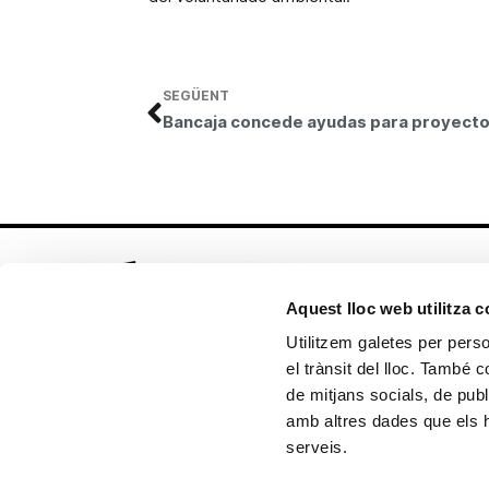
SEGÜENT
Aquest lloc web utilitza 
Utilitzem galetes per person
el trànsit del lloc. També 
Seguix-nos en:
de mitjans socials, de publ
amb altres dades que els hà
serveis.