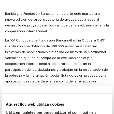
Bankia y la Fundación Bancaja han abierto este martes una
nueva edición de su convocatoria de ayudas destinadas al
desarrollo de proyectos en los campos de la exclusión social y la
cooperación internacional.
La ‘XV Convocatoria Fundación Bancaja-Bankia Coopera ONG’
cuenta con una dotación de 400.000 euros para financiar
iniciativas de asociaciones sin ánimo de lucro de la Comunidad
Valenciana que, en el campo de la exclusión social y la
cooperación internacional al desarrollo, incorporan la
participación de los ciudadanos y trabajan en la erradicación de
la pobreza y la marginación social. Esta dotación procede de la
aportación directa de Bankia, así como de la recaudación
lograda vía su Tarjeta ONG, asociada a Fundación Bancaja.
La convocatoria se centra en los colectivos que se encuentran
en situación de extrema vulnerabilidad en la Comunidad
Aquest lloc web utilitza cookies
Valenciana (parados de larga duración, familias sin recursos e
Utilitzem galetes per personalitzar el contingut i els
infancia, personas sin hogar e inmigrantes, personas con