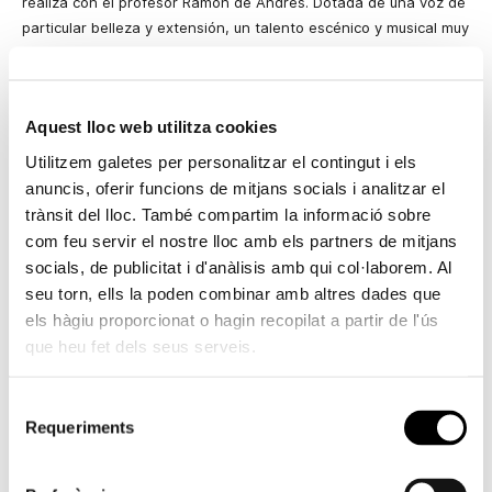
realiza con el profesor Ramón de Andrés. Dotada de una voz de
particular belleza y extensión, un talento escénico y musical muy
grande y una capacidad de comunicación extraordinaria, ha
cantado ya en numerosos conciertos en Rusia y en España.
La mezzosoprano Ekaterina Marmilo, nacida en la ciudad de
Aquest lloc web utilitza cookies
Khavarovsk, se traslada durante su infancia a Moscú, donde
Utilitzem galetes per personalitzar el contingut i els
completa sus estudios en la A.R.M. Gnesin graduándose con las
anuncis, oferir funcions de mitjans socials i analitzar el
máximas calificaciones en la especialidad de Ópera y Concierto.
trànsit del lloc. També compartim la informació sobre
Desde 2013 es alumna del profesor Ramón de Andrés.
com feu servir el nostre lloc amb els partners de mitjans
Poseedora de una voz incomparable por extensión, volumen y
socials, de publicitat i d'anàlisis amb qui col·laborem. Al
belleza, acaba de iniciar su carrera profesional con numerosas
seu torn, ells la poden combinar amb altres dades que
actuaciones en Rusia, Italia y ahora España.
els hàgiu proporcionat o hagin recopilat a partir de l'ús
El barítono – bajo Darko Todorovski, nacido en 1992 en la ciudad
que heu fet dels seus serveis.
de Kumanovo, (Macedonia), termina la escuela de música básica
en su ciudad como pianista y después se gradúa en la academia
Selecció
estatal de música con Cum Laude. Poco después comienza a
Requeriments
de
trabajar en el coro de la Ópera y el Ballet de Macedonia. En
consentiment
2016 ingresa en la Academia de música Gnessin para realizar
estudios de maestría. Ha debutado con papeles en las