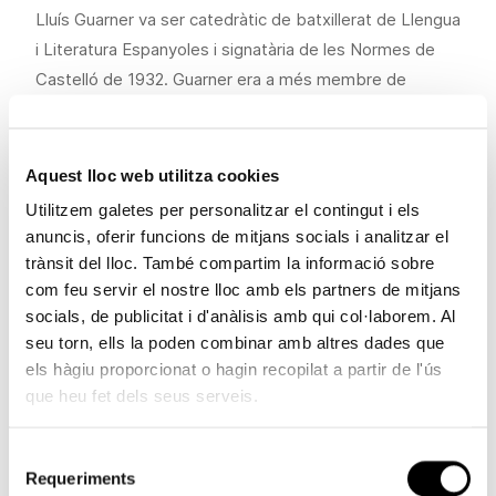
Lluís Guarner va ser catedràtic de batxillerat de Llengua
i Literatura Espanyoles i signatària de les Normes de
Castelló de 1932. Guarner era a més membre de
nombre de la Reial Acadèmia Espanyola des de 1969 i
també de l’Acadèmia dels Bones Lletres de Barcelona
des de 1931. En 1985 li va ser concedit el
Premi de les
Aquest lloc web utilitza cookies
Lletres Valencianes
, màxim guardó de la Comunitat
Utilitzem galetes per personalitzar el contingut i els
Valenciana a la trajectòria d’un literat. La producció
anuncis, oferir funcions de mitjans socials i analitzar el
literària de Guarner, que inclou obra tant en castellà
trànsit del lloc. També compartim la informació sobre
com en valencià, va superar les cent obres. L’autor va
com feu servir el nostre lloc amb els partners de mitjans
socials, de publicitat i d'anàlisis amb qui col·laborem. Al
escriure novel·la, biografia i crítica literària, però abans
seu torn, ells la poden combinar amb altres dades que
de res va ser poeta i assagista. És autor de diversos
els hàgiu proporcionat o hagin recopilat a partir de l'ús
estudis sobre poetes valencians com Vicent W. Querol i
que heu fet dels seus serveis.
Teodoro Llorente, d’una obra sobre el primer incunable
espanyol i de diverses guies sobre la ciutat de València.
Selecció
Va fer traduccions de Paul Verlaine i Charles Baudelaire,
Requeriments
de