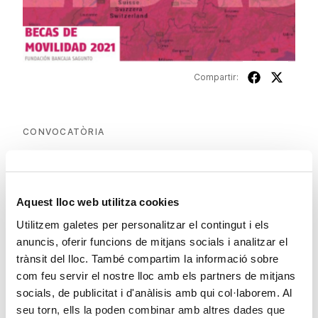
Compartir:
CONVOCATÒRIA
Beques de Mobilitat
Sagunt 2021
Aquest lloc web utilitza cookies
Utilitzem galetes per personalitzar el contingut i els
anuncis, oferir funcions de mitjans socials i analitzar el
ESTAT
trànsit del lloc. També compartim la informació sobre
com feu servir el nostre lloc amb els partners de mitjans
RESOLUCIÓ
socials, de publicitat i d'anàlisis amb qui col·laborem. Al
seu torn, ells la poden combinar amb altres dades que