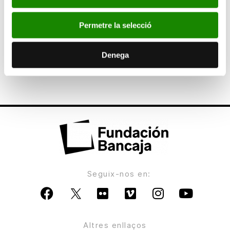
Documents
Permetre la selecció
Denega
Bases
Seguix-nos en:
Altres enllaços