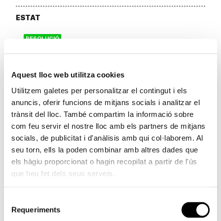
ESTAT
RESOLUCIÓ
Aquest lloc web utilitza cookies
La Comissió Delegada de la Fundació Bancaixa a
Utilitzem galetes per personalitzar el contingut i els
Segorbe ha resolt el seu programa Beques de Mobilitat
anuncis, oferir funcions de mitjans socials i analitzar el
2022 amb la concessió de tres ajudes per a completar
trànsit del lloc. També compartim la informació sobre
els estudis fora d'Espanya.
com feu servir el nostre lloc amb els partners de mitjans
Les ajudes, de 2.000 euros cadascuna, s'han atorgat a
socials, de publicitat i d'anàlisis amb qui col·laborem. Al
Irene Asensio Benedicto, per a realitzar el Màster en
seu torn, ells la poden combinar amb altres dades que
Enginyeria de Telecomunicacions en la Universitat de
els hàgiu proporcionat o hagin recopilat a partir de l'ús
Telecom *Paristech (França); a Ana Soriano Hernández,
que heu fet dels seus serveis.
per a realitzar el Màster en Màrqueting a l'Escola de
Negocis de *Lile (França); i a Silvia Navarrete Plasència,
Selecció
Requeriments
per a realitzar el tercer curs de Grau de Traducció i
de