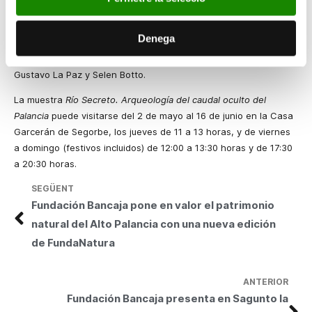
Simón, María Luisa Martín Marín, José Plasencia Civera, Matilde
Sánchez Pardo, José Sánchez Pardo, Cueva Santa Pascual
Denega
Sanz, Maricarmen Vicente Clausich, Javier Narváez Bravo,
Javier Martorell Pellicer, Ania Krzystowska, Yvan Roquefort,
Gustavo La Paz y Selen Botto.
La muestra
Río Secreto. Arqueología del caudal oculto del
Palancia
puede visitarse del 2 de mayo al 16 de junio en la Casa
Garcerán de Segorbe, los jueves de 11 a 13 horas, y de viernes
a domingo (festivos incluidos) de 12:00 a 13:30 horas y de 17:30
a 20:30 horas.
SEGÜENT
Fundación Bancaja pone en valor el patrimonio
natural del Alto Palancia con una nueva edición
de FundaNatura
ANTERIOR
Fundación Bancaja presenta en Sagunto la