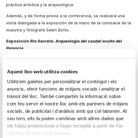
práctica artística y la arqueológica.
Además, y de forma previa a la conferencia, se realizará una
visita dialogada a la exposición de la mano de la comisaria de la
muestra y fotógrafa Selen Botto.
Exposición
Río Secreto. Arqueología del caudal oculto del
Palancia
La selección de imágenes que conforman la exposición son
fruto del taller de fotografía medioambiental impartido en 2022
Aquest lloc web utilitza cookies
por la fotógrafa Selen Botto a un grupo de 15 personas que
trabajó en el Valle del Alto Palancia, más concretamente en el
Utilitzem galetes per personalitzar el contingut i els
tramo del río Palancia en su curso por Segorbe, con el propósito
anuncis, oferir funcions de mitjans socials i analitzar el
de explorar el territorio desde una perspectiva de conciencia
trànsit del lloc. També compartim la informació sobre
medioambiental sirviéndose de la fotografía y del collage como
com feu servir el nostre lloc amb els partners de mitjans
herramientas creativas.
socials, de publicitat i d'anàlisis amb qui col·laborem. Al
seu torn, ells la poden combinar amb altres dades que
La muestra recoge las 51 imágenes resultantes de ese proceso
els hàgiu proporcionat o hagin recopilat a partir de l'ús
que combinan el paisaje con los residuos encontrados en sus
que heu fet dels seus serveis.
superficies, invitando así al espectador a entender el entorno