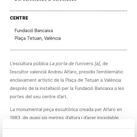
CENTRE
Fundació Bancaixa
Plaça Tetuan, València
L’escultura pública
La porta de l’univers [a]
, de
l’escultor valencià Andreu Alfaro, presidix l’emblemàtic
enclavament artístic de la Plaça de Tetuan a València
després de la instal·lació per la Fundació Bancaixa a les
portes del seu centre d’art.
La monumental peça escultòrica creada per Alfaro en
1983, de quasi sis metres d’altura i d’acer inoxidable,
romandrà exposada públicament en la cèntrica plaça de
València després de la cessió a la Fundació Bancaixa