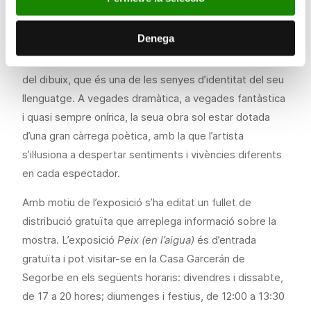
paper el dibuix en les seues obres, el seu treball va
experimentant una gradual transició cap a una
Denega
abstracció pictòrica en què la matèria també cobra
significat; tot això sense renunciar a la línia expressiva
del dibuix, que és una de les senyes d’identitat del seu
llenguatge. A vegades dramàtica, a vegades fantàstica
i quasi sempre onírica, la seua obra sol estar dotada
d’una gran càrrega poètica, amb la que l’artista
s’il·lusiona a despertar sentiments i vivències diferents
en cada espectador.
Amb motiu de l’exposició s’ha editat un fullet de
distribució gratuïta que arreplega informació sobre la
mostra. L’exposició
Peix (en l’aigua)
és d’entrada
gratuïta i pot visitar-se en la Casa Garcerán de
Segorbe en els següents horaris: divendres i dissabte,
de 17 a 20 hores; diumenges i festius, de 12:00 a 13:30