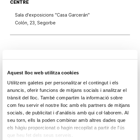
CENTRE
Sala d'exposicions "Casa Garcerán"
Colón, 23, Segorbe
Fundació Bancaixa presenta a Segorbe l’exposició
Peix
(en l’aigua)
, una nova proposta cultural que podrà
Aquest lloc web utilitza cookies
visitar-se en la Casa Garcerán fins al pròxim 6 de gener.
Utilitzem galetes per personalitzar el contingut i els
La mostra arreplega una selecció de 27 pintures i
anuncis, oferir funcions de mitjans socials i analitzar el
dibuixos de l’artista Meluca Redón, que tenen com a
trànsit del lloc. També compartim la informació sobre
tema central l’aigua.
com feu servir el nostre lloc amb els partners de mitjans
socials, de publicitat i d'anàlisis amb qui col·laborem. Al
Peix (en l’aigua)
unix en un mateix espai art i literatura,
seu torn, ells la poden combinar amb altres dades que
amb fragments de textos de qualsevol tipus (poètics,
els hàgiu proporcionat o hagin recopilat a partir de l'ús
en prosa, clàssics i contemporanis) que acompanyen a
que heu fet dels seus serveis.