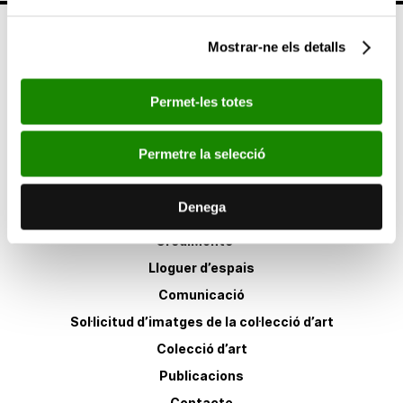
Mostrar-ne els detalls
Permet-les totes
Seguix-nos en:
Permetre la selecció
Denega
Altres enllaços
CrediMonte ↗
Lloguer d’espais
Comunicació
Sol·licitud d’imatges de la col·lecció d’art
Colecció d’art
Publicacions
Contacte