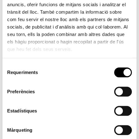
anuncis, oferir funcions de mitjans socials i analitzar el
Del 12/11/2010 al 27/11/2010
trànsit del lloc. També compartim la informació sobre
com feu servir el nostre lloc amb els partners de mitjans
CENTRE
socials, de publicitat i d'anàlisis amb qui col·laborem. Al
seu torn, ells la poden combinar amb altres dades que
Casa de Cultura Capellà Pallarés
els hàgiu proporcionat o hagin recopilat a partir de l'ús
Caballeros, 12, Sagunt
que heu fet dels seus serveis.
Selecció
Requeriments
Sala d’Exposicions Principal.
de
consentiment
Visites de 18:00 a 21:00 hores (excepte diumenges i
festius)
Preferències
Organitza: Ajuntament de Sagunt – Agrupació
Fotogràfica ARSE
Estadístiques
Col·labora: Fundació Bancaixa
Màrqueting