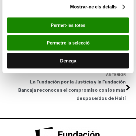
Esta noticia en los medios:
Mostrar-ne els detalls
www.europapress.es
www.elperiodicodeaqui.com
Permet-les totes
SEGÜENT
Fundación Bancaja reúne a 44 artistas
Permetre la selecció
valencianos en una exposición sobre el universo
creativo del taller
Denega
ANTERIOR
La Fundación por la Justicia y la Fundación
Bancaja reconocen el compromiso con los más
desposeídos de Haití