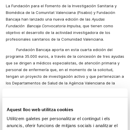
La Fundación para el Fomento de la Investigación Sanitaria y
Biomédica de la Comunitat Valenciana (Fisabio) y Fundación
Bancaja han lanzado una nueva edición de las
Ayudas
Fundación Bancaja Convocatoria Impulsa
, que tienen como
objetivo el desarrollo de la actividad investigadora de los
profesionales sanitarios de la Comunidad Valenciana.
Fundación Bancaja aporta en esta cuarta edición del
programa 35.000 euros, a través de la concesión de tres ayudas
que se dirigen a médicos especialistas, de atención primaria y
personal de enfermería que, en el momento de la solicitud,
tengan un proyecto de investigación activo y que pertenezcan a
los Departamentos de Salud de la Agència Valenciana de la
Salut, gestionados directamente por Fisabio. Las
Ayudas
Fundación Bancaja Convocatoria Impulsa
pretenden potenciar la
dedicación de los profesionales sanitarios a la investigación,
Aquest lloc web utilitza cookies
permitiendo a los beneficiarios liberarse temporalmente de sus
labores asistenciales para impulsar un proyecto de investigación
Utilitzem galetes per personalitzar el contingut i els
concreto.
anuncis, oferir funcions de mitjans socials i analitzar el