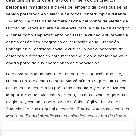
de la caja de ahorros en 1878 con un servicio de créditos
personales inmediatos a través del empeño de joyas que se ha
venido prestando en Valencia de forma ininterrumpida durante
137 años. Se trata de la primera oficina del Monte de Piedad de
Fundación Bancaja fuera de Valencia para la que se ha escogido
Alicante como emplazamiento por estar la ciudad y su provincia
dentro del ámbito geográfico de actuación de la Fundación
Bancaja en su actividad social y cultural, y por el potencial de
demanda a atender en este mercado que en la actualidad ya le
aporta parte de sus operaciones de financiación.
La nueva oficina del Monte de Piedad de Fundación Bancaja,
ubicada en la Avenida General Marvá número 9, permitirá a los
alicantinos acceder a un préstamo inmediato y en efectivo con
la aportación de joyas como prenda, sin más avales o garantías
exigidos, y con una operativa más rápida, ágil y eficaz que la
financiación tradicional al consumo
. “Aunque tradicionalmente el
Monte de Piedad atendía las necesidades acuciantes de dinero
de personas excluidas del sistema tradicional de financiación, en
los últimos años su mercado se está ampliando al ser valorado