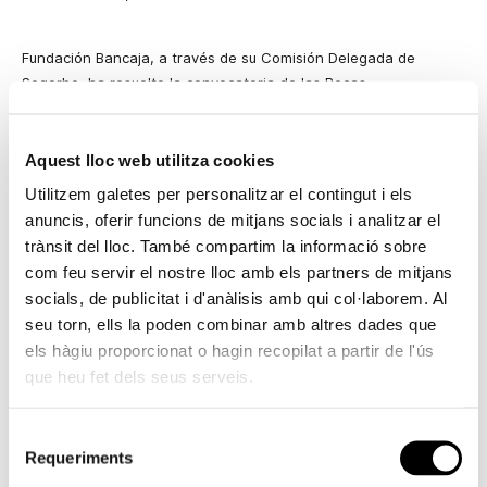
Fundación Bancaja, a través de su Comisión Delegada de
Segorbe, ha resuelto la convocatoria de las Becas
Internacionales Bancaja 2016 y de las Becas de Ayuda a la
Investigación 2016, con la concesión de ayudas a cuatro
personas de la comarca con el objetivo de impulsar la formación
Aquest lloc web utilitza cookies
y contribuir al desarrollo económico de su zona de actuación.
Utilitzem galetes per personalitzar el contingut i els
anuncis, oferir funcions de mitjans socials i analitzar el
En concreto, el programa Becas Internacionales Bancaja 2016
trànsit del lloc. També compartim la informació sobre
se ha resuelto con la concesión de tres becas, de 2.000 euros
com feu servir el nostre lloc amb els partners de mitjans
cada una, a los estudiantes Ana Rubio Sierra, para realizar el
próximo curso en el grado en Traducción y Mediación
socials, de publicitat i d'anàlisis amb qui col·laborem. Al
Interlingüística en la Universidad de Barcelona; Irene Ferrer
seu torn, ells la poden combinar amb altres dades que
Cerezo, que aprovechará esta beca para el Grado de Negocios
els hàgiu proporcionat o hagin recopilat a partir de l'ús
Internacionales Grupo Alto Rendimiento Académico en la
que heu fet dels seus serveis.
Hochschule de Bremen (Alemania); y Rafael Calpe Domens, que
cursará el Máster de Ingeniería Eléctrica en Copenhagen, en la
Selecció
Denmark Techical University DTU;
Requeriments
de
Por otra parte, el programa Becas de Ayuda a la Investigación