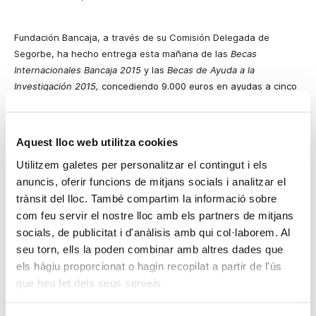
Fundación Bancaja, a través de su Comisión Delegada de
Segorbe, ha hecho entrega esta mañana de las
Becas
Internacionales Bancaja 2015
y las
Becas de Ayuda a la
Investigación 2015,
concediendo 9.000 euros en ayudas a cinco
personas de la comarca con el objetivo de impulsar la formación
y contribuir al desarrollo económico de su zona de actuación.
Aquest lloc web utilitza cookies
En concreto, el programa
Becas Internacionales Bancaja 2015
se
ha resuelto con la concesión de cuatro becas a los estudiantes
Utilitzem galetes per personalitzar el contingut i els
Isabel Ibáñez Lizondo, que realizará el próximo semestre en el
anuncis, oferir funcions de mitjans socials i analitzar el
grado de Historia de la Università Degli Studi de Pisa (Italia);
trànsit del lloc. També compartim la informació sobre
Clara Macián Aparicio, que continuará sus estudios en el Grado
com feu servir el nostre lloc amb els partners de mitjans
de Psicología en la Universidad de Gdansk (Polonia) durante
socials, de publicitat i d'anàlisis amb qui col·laborem. Al
seis meses; Isabel Esperanza Manzano Aguilar, que cursará el
seu torn, ells la poden combinar amb altres dades que
grado de Traducción y Mediación Interlingüística en la Université
els hàgiu proporcionat o hagin recopilat a partir de l'ús
de Liège (Bélgica); y Daniel Ruiz Emeterio, que aprovechará esta
que heu fet dels seus serveis.
beca para el grado de Ingeniería de Organización Industrial en
el Centro Universitario de la Defensa, adscrito a la Universidad