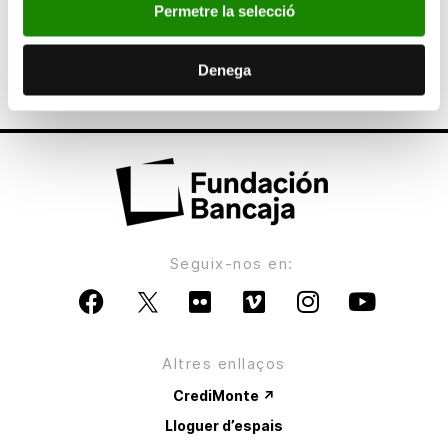
Permetre la selecció
ANTERIOR
Fundación Bancaja presenta la exposición
retrospectiva Valdés. Una visión personal
Denega
Seguix-nos en:
Altres enllaços
CrediMonte ↗
Lloguer d’espais