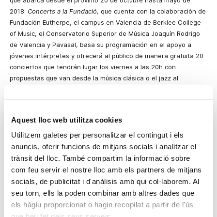
que abarca desde el próximo 20 de octubre hasta mayo de
2018.
Concerts a la Fundació,
que cuenta con la colaboración de
Fundación Eutherpe, el campus en Valencia de Berklee College
of Music, el Conservatorio Superior de Música Joaquín Rodrigo
de Valencia y Pavasal, basa su programación en el apoyo a
jóvenes intérpretes y ofrecerá al público de manera gratuita 20
conciertos que tendrán lugar los viernes a las 20h con
propuestas que van desde la música clásica o el jazz al
flamenco y músicas del mundo. Durante su edición anterior, el
ciclo contó con la asistencia de más de 6.200 personas.
Fundación Eutherpe ofrecerá en el marco de este ciclo
Aquest lloc web utilitza cookies
conciertos de artistas y agrupaciones como los pianistas Joon
Utilitzem galetes per personalitzar el contingut i els
Yoon, María Linares, Carlos Marín Rayo, Andrey Yaroshinsky o
anuncis, oferir funcions de mitjans socials i analitzar el
Carlos Santo; el quinteto flamenco y clásico
En Clave de Clot
; el
trànsit del lloc. També compartim la informació sobre
Cuarteto Cisneros; o un dúo de marimba y piano a cargo de
com feu servir el nostre lloc amb els partners de mitjans
Black and White Keys. Por su parte, de la mano del campus en
socials, de publicitat i d'anàlisis amb qui col·laborem. Al
Valencia de Berklee se podrán escuchar propuestas musicales
seu torn, ells la poden combinar amb altres dades que
de música india, jazz y música de autor. Además, el
els hàgiu proporcionat o hagin recopilat a partir de l'ús
Conservatorio Superior de Música Joaquín Rodrigo de Valencia
que heu fet dels seus serveis.