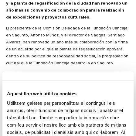
y la planta de regasificación de la ciudad han renovado un
año más su convenio de colaboración para la realización
de exposiciones y proyectos culturales.
El presidente de la Comisión Delegada de la Fundación Bancaja
en Sagunto, Alfonso Muñoz, y el director de Saggas, Santiago
Álvarez, han renovado un año más su colaboración con la firma
de un acuerdo por el que la planta de regasificación apoyará,
dentro de su política de responsabilidad social, la programación
cultural que la Fundación Bancaja desarrolla en Sagunto.
El convenio, con vigencia hasta diciembre de 2025, se concreta
en la colaboración de Saggas para el desarrollo de proyectos
expositivos en la Sala de Exposiciones Glorieta, así como en la
Aquest lloc web utilitza cookies
puesta en marcha de visitas comentadas, la edición de
catálogos y el apoyo a las iniciativas de mediación cultural y
Utilitzem galetes per personalitzar el contingut i els
artística que permiten acercar el arte a colectivos como
anuncis, oferir funcions de mitjans socials i analitzar el
escolares y personas mayores del Camp de Morvedre.
trànsit del lloc. També compartim la informació sobre
com feu servir el nostre lloc amb els partners de mitjans
El próximo 29 de abril abrirá sus puertas la primera muestra
socials, de publicitat i d'anàlisis amb qui col·laborem. Al
vinculada a este convenio:
Alquimia del alma
, de Marco Antonio