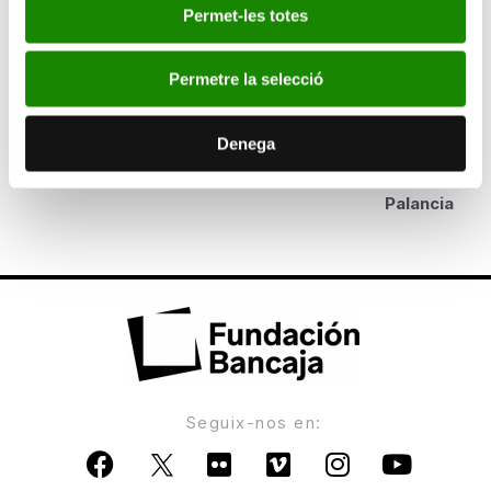
Permet-les totes
antológica de la pintura costumbrista y
decorativista valenciana en los siglos XIX y XX
Permetre la selecció
ANTERIOR
El ciclo “Ad Libitum” de Fundación Bancaja
Denega
acerca un año más la música en directo al Alto
Palancia
Seguix-nos en: