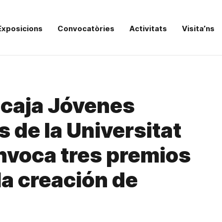
Exposicions
Convocatòries
Activitats
Visita’ns
ncaja Jóvenes
de la Universitat
nvoca tres premios
la creación de