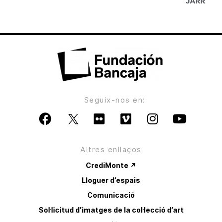
JARR
Seguix-nos en:
Altres enllaços
CrediMonte ↗
Lloguer d’espais
Comunicació
Sol·licitud d’imatges de la col·lecció d’art