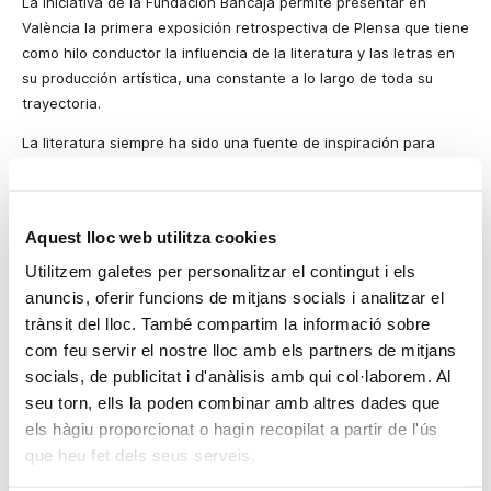
La iniciativa de la Fundación Bancaja permite presentar en
València la primera exposición retrospectiva de Plensa que tiene
como hilo conductor la influencia de la literatura y las letras en
su producción artística, una constante a lo largo de toda su
trayectoria.
La literatura siempre ha sido una fuente de inspiración para
Jaume Plensa. T.S. Eliot, William Shakespeare, Dante, Goethe o
Vicent Andrés Estellés son algunos de esos escritores que le
han acompañado a lo largo de su vida y que le han servido de
Aquest lloc web utilitza cookies
inspiración para infinidad de obras. Esa influencia literaria se
extiende también a la propia letra como elemento con el que
Utilitzem galetes per personalitzar el contingut i els
compone sus esculturas. Plensa ha utilizado las letras de muy
anuncis, oferir funcions de mitjans socials i analitzar el
diversas formas, bien fuera en cortinas, en gongs o en el
trànsit del lloc. També compartim la informació sobre
cuerpo humano, quizás sus obras más conocidas. Esa
com feu servir el nostre lloc amb els partners de mitjans
intersección del lenguaje con el cuerpo humano es una de las
socials, de publicitat i d'anàlisis amb qui col·laborem. Al
bases del trabajo de Plensa. Tal y como explica el artista, “una
seu torn, ells la poden combinar amb altres dades que
letra no parece nada, es algo humilde, pero unida a otras
els hàgiu proporcionat o hagin recopilat a partir de l'ús
forman palabras, y las palabras forman textos y los textos,
que heu fet dels seus serveis.
pensamiento”.