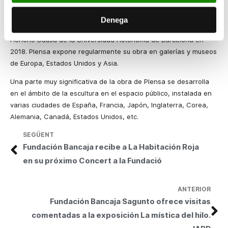
por la School of the Art Institute of Chicago. En España, recibió
el Premio Nacional de Bellas Artes en 2012 y el prestigioso
Denega
Premio Velázquez de las Artes en 2013 y fue investido Doctor
Honoris Causa de la Universidad Autónoma de Barcelona en
2018. Plensa expone regularmente su obra en galerías y museos
de Europa, Estados Unidos y Asia.
Una parte muy significativa de la obra de Plensa se desarrolla
en el ámbito de la escultura en el espacio público, instalada en
varias ciudades de España, Francia, Japón, Inglaterra, Corea,
Alemania, Canadá, Estados Unidos, etc.
SEGÜENT
Fundación Bancaja recibe a La Habitación Roja
en su próximo Concert a la Fundació
ANTERIOR
Fundación Bancaja Sagunto ofrece visitas
comentadas a la exposición La mística del hilo.