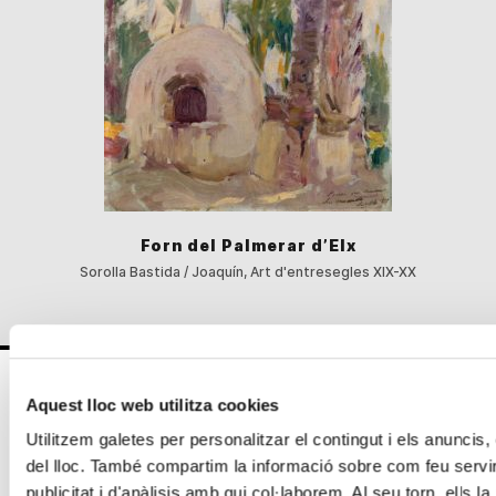
Forn del Palmerar d’Elx
Sorolla Bastida / Joaquín, Art d'entresegles XIX-XX
Aquest lloc web utilitza cookies
Utilitzem galetes per personalitzar el contingut i els anuncis, o
del lloc. També compartim la informació sobre com feu servir 
publicitat i d'anàlisis amb qui col·laborem. Al seu torn, ells
Seguix-nos en: