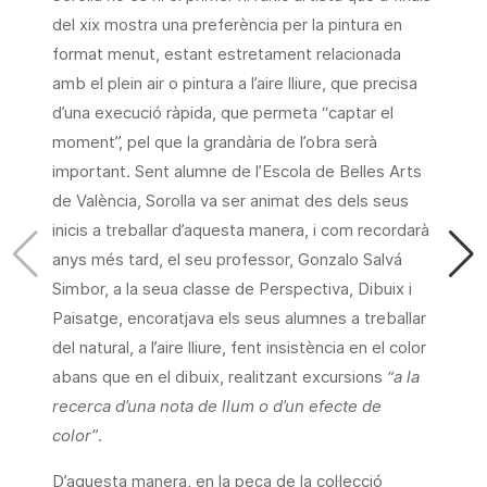
del xix mostra una preferència per la pintura en
format menut, estant estretament relacionada
amb el plein air o pintura a l’aire lliure, que precisa
d’una execució ràpida, que permeta “captar el
moment”, pel que la grandària de l’obra serà
important. Sent alumne de l’Escola de Belles Arts
de València, Sorolla va ser animat des dels seus
inicis a treballar d’aquesta manera, i com recordarà
anys més tard, el seu professor, Gonzalo Salvá
Simbor, a la seua classe de Perspectiva, Dibuix i
Paisatge, encoratjava els seus alumnes a treballar
del natural, a l’aire lliure, fent insistència en el color
abans que en el dibuix, realitzant excursions
“a la
recerca d’una nota de llum o d’un efecte de
color”
.
D’aquesta manera, en la peça de la col·lecció